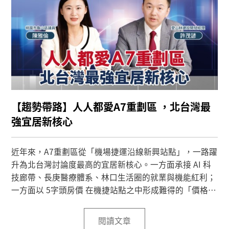
【趨勢帶路】人人都愛A7重劃區 ，北台灣最
強宜居新核心
近年來，A7重劃區從「機場捷運沿線新興站點」，一路躍
升為北台灣討論度最高的宜居新核心。一方面承接 AI 科
技廊帶、長庚醫療體系、林口生活圈的就業與機能紅利；
一方面以 5字頭房價 在機捷站點之中形成難得的「價格凹
陷區」，對首購與年輕換屋族極具吸引力。
閱讀文章