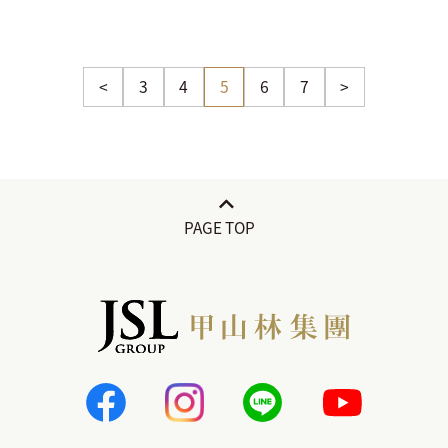
<
3
4
5
6
7
>