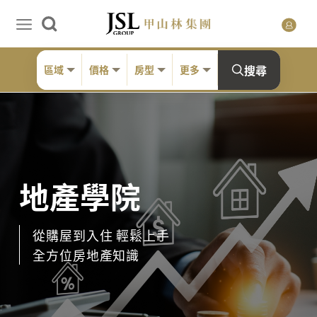
搜尋
區域
價格
房型
更多
地產學院
從購屋到入住 輕鬆上手
全方位房地產知識