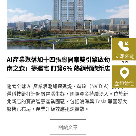
AI產業聚落加十四張聯開案雙引擎啟動 「敦
南之森」捷運宅 訂簽6% 熱銷領跑新店
隨著全球 AI 產業浪潮加速延燒，輝達（NVIDIA）攜手台
灣科技鏈打造超級電腦生態，國際資金持續湧入。位於新
北新店的寶高智慧產業園區，包括鴻海與 Tesla 等國際大
廠皆已布局，產業升級效應迅速擴散。
閱讀文章