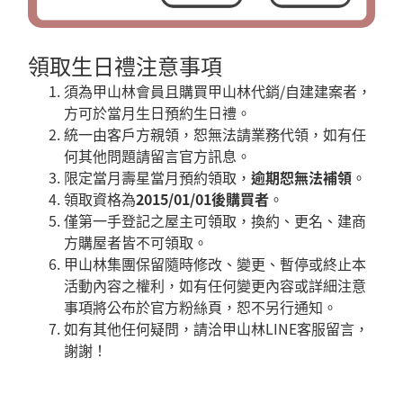
領取生日禮注意事項
須為甲山林會員且購買甲山林代銷
/
自建建案者，
方可於當月生日預約生日禮。
統一由客戶方親領，恕無法請業務代領，如有任
何其他問題請留言官方訊息。
限定當月壽星當月預約領取，
逾期恕無法補領
。
領取資格為
2015/01/01
後購買者
。
僅第一手登記之屋主可領取，換約、更名、建商
方購屋者皆不可領取。
甲山林集團保留隨時修改、變更、暫停或終止本
活動內容之權利，如有任何變更內容或詳細注意
事項將公布於官方粉絲頁，恕不另行通知。
如有其他任何疑問，請洽甲山林LINE客服留言，
謝謝！