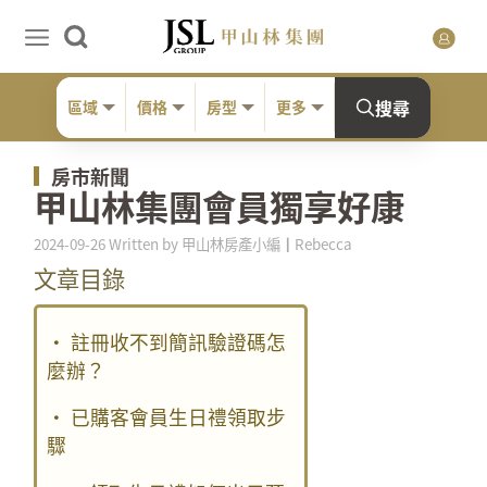
搜尋
區域
價格
房型
更多
房市新聞
甲山林集團會員獨享好康
2024-09-26 Written by 甲山林房產小編┃Rebecca
文章目錄
· 註冊收不到簡訊驗證碼怎
麼辦？
· 已購客會員生日禮領取步
驟