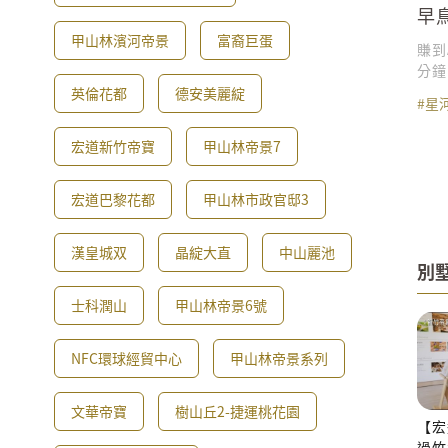
早
泳
甲山林濱河帝景
富裔巨蛋
賺到
分鐘
地標 reu
英倫花都
德安美麗綻
#星
下樓
歷&
宏道新竹帝寶
甲山林帝景7
UW
選仁
利席
宏道巴黎花都
甲山林市政官邸3
優惠與房型資訊
旁(全聯旗艦店旁
漢皇城双
晶綻大直
中山麗池
專線：08
別
市龍
銷：
士科潤山
甲山林帝景6號
NFC環球經貿中心
甲山林帝景系列
文華帝寶
樹山丘2-捷運桃花園
【宏
過竹