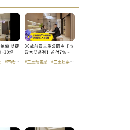
總價 雙捷
30歲前買三重公園宅【市
~30坪
政官邸系列】首付7％輕
鬆買
景
園
運三重站
#市政帝景
#公園宅
#雙捷三重站
#景觀宅
#三重預售屋
#捷運三重站
#新北大都會公園
#三重建案
#雙捷三重站
#三重
#公園宅
#新北大都會公園
#捷運先嗇宮站
#公園宅
#先嗇