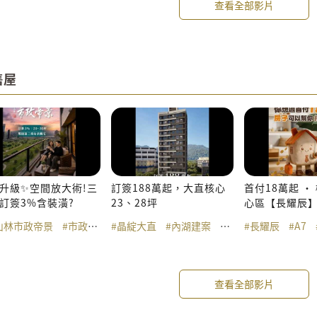
查看全部影片
售屋
升級✨空間放大術!三
訂簽188萬起，大直核心
首付18萬起 ‧
訂簽3%含裝潢?
23、28坪
心區【長耀辰
2-3房
山林市政帝景
#市政帝景
#晶綻大直
#捷運三重站
#內湖建案
#雙捷三重站
#內湖預售屋
#長耀辰
#新北大都會公
#美麗
#A7
查看全部影片