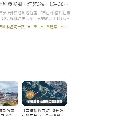
士科發展圈、訂簽3%，15–30坪
宅【甲山林星河帝寶】
甲山林 插旗仁義
 10分鐘輝達生活圈，只需約北士科1/2價
簽僅3%，四期工程款各3%輕鬆付
區
#甲山林星河帝寶
#三重
#三重建案
#三重預售屋
#仁義重劃區
，25米露天花園泳
科技菁英，15-30坪高坪效 ✨下樓全聯旗艦
河濱公園 ✨雙排林蔭大道、整齊街廓，
聚落 ✨甲山林精工品質，耐震六級，精
✨美國UL「生產履歷」與「健康建築」雙
00-366--838 貴賓專線：(02)2981-
築代銷：丰雲廣告有限公司
道新竹帝
【宏道新竹帝寶】8分鐘
米廠增值大
竹科正核心！最大房價凹