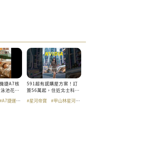
 機捷A7核
591超有感購屋方案！訂
】泳池花園
簽56萬起，住近北士科泳
池2房
園
華生活圈
#A7捷運站
#公園宅
#劍南路站
#體育大學站
#景觀宅
#星河帝寶
#文湖線
#甲山林星河帝寶
#首購族
#精品小豪宅
#機捷
#三重
#美麗華
#三重建案
#忠泰樂生活
#三重