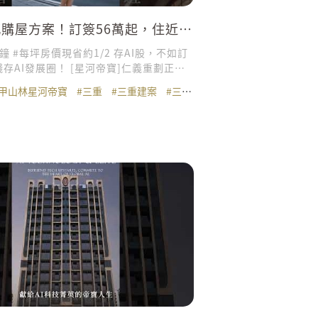
感購屋方案！訂簽56萬起，住近北
2房
股，不如訂
錢存AI發展圈！ [星河帝寶]仁義重劃正核
店為鄰 重陽橋一橋進士林，同步北市時
#甲山林星河帝寶
#三重
#三重建案
#三重預售屋
#仁義重劃區
輝達Google菁英住居需求大爆發！
屋方案＞＞ 👍訂簽
簽56萬起 👍預付每坪2萬裝潢保證金，享
家電（限定優惠樓層） 🏆 15～30坪｜精
🏆 千坪地王大基地｜15樓藝術建築地標
天泳池｜城市秘境花園 🏆 防水10年保固｜
🏆 甲山林精工品質｜美國UL Solutions
🚨早鳥讓利席次！搶先預約中！ 接待會
區仁義街95號旁(全聯旗艦店旁) 貴賓
專線：0800-366--838
理財中心：台北市龍江路128號 貴賓專
502-7788 建築代銷：丰雲廣告有限公司