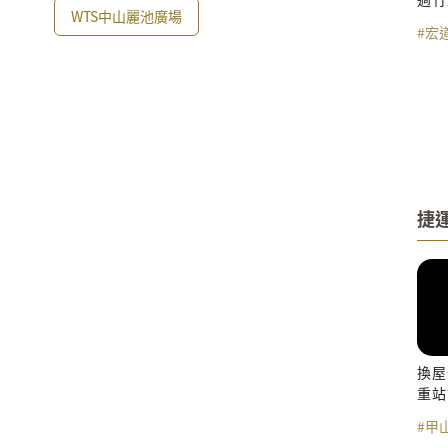
WTS中山麗池廣場
園別
#宏
捷
換屋
重站
#甲