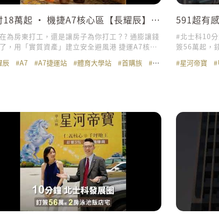
付18萬起 ‧ 機捷A7核心區【長耀辰】泳
591超有
園2-3房
士科泳池
在為房東打工，還是讓房子為你打工？? 通膨讓錢
#北士科10分鐘 #每坪房價現省約1/2 存AI
了，用「實質資產」建立安全避風港 捷運A7核心
簽56萬起，
付18萬起，泳池花園2-3房 選對一間房，勝過辛
心，全聯旗艦
耀辰
#A7
#A7捷運站
#體育大學站
#首購族
#機捷
#星河帝寶
作好幾年！ 捷運A7核心區，北車6站距離 8公里AI
尚生活 近享
成形，廣達、ASML進駐 長庚醫療、林口outlet、
reurl.cc/NOR8xn 超有感輕鬆購
媒體園區 5字頭房價凹陷區，坐享高補漲✨ A7文
3%｜2房訂
道第一排【長耀辰】 近文青雙語學校、麥當勞商
全室精裝修＋
首付18萬起，泳池花園宅2-3房
品高坪效宅 
🏆 25米露
耐震六級建築 
雙重建築認證 
館：新北市三重
專線：(02)2981-0011 免付費
甲山林房地產
線：(02)2