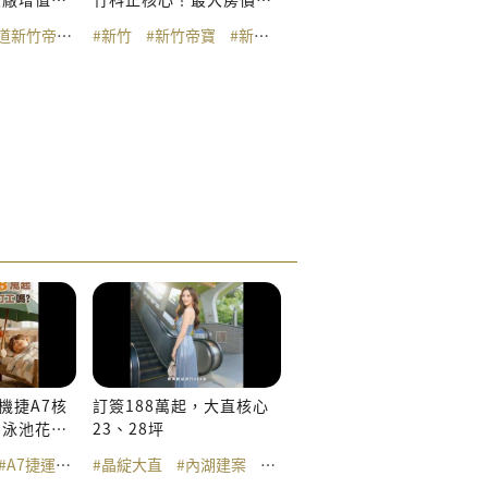
陷﹐漲勢一鳴驚人
慧城市
案
道新竹帝寶
#新竹預售屋
#美式別墅
#新竹預售屋
#新竹
#別墅
#景觀別墅
#新竹帝寶
#美式別墅智慧城市
#新竹建案
#別墅
#新竹預售屋
#新竹
#竹科8分鐘
#美式別墅
#別墅
#新竹建案
#AI智慧城市
#美式別墅智慧
#竹科8分鐘
#宏道新竹
#
 機捷A7核
訂簽188萬起，大直核心
】泳池花園
23、28坪
園
華生活圈
#A7捷運站
#公園宅
#劍南路站
#體育大學站
#景觀宅
#晶綻大直
#文湖線
#內湖建案
#首購族
#精品小豪宅
#機捷
#內湖預售屋
#美麗華
#美麗華生活圈
#忠泰樂生活
#