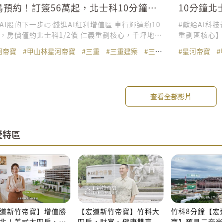
鳥預約！訂簽56萬起，北士科10分鐘，
10分鐘北
池花園2~3房
泳池花園
AI股的下一步👉錢進AI紅利增值區 車行輝達約10
#獻給AI科技菁英 #輝達紅利增值區 【
，房價僅約北士科1/2價 仁義重劃核心，千坪地王
重劃區核心】
rl.cc/nxoxO8 25米露天泳池｜城市秘境花園
以股換房，訂
河帝寶
#甲山林星河帝寶
#三重
#三重建案
#三重預售屋
#星河帝寶
#仁義重劃
全聯旗艦店，近享河濱公園 🏆美國UL建築生產履
reurl.cc/L2yR6a ✨千坪地王基地
健康建築雙認證 🏆AI智慧住宅、iPad智慧中控、
池 ✨獻給AI
B門禁 🏆15–30坪高坪效規劃，30坪3房2衛 買房
店，散步可達
義重劃，你要跟輝達站在同樣起漲線！ 🚨早鳥讓
媲美大直水岸
查看全部影片
次！搶先預約中！ 現在預約賞屋，搶先了解早鳥
品家居享受 
 接待會館：新北市三重區仁義街95號
認證 接待會館：三重區仁義街95號旁(全聯旗艦店旁)
) 貴賓專線：(02)2981-0011 免付費
免付費專線：08
00-366--838 甲山林房地產理財中心：台北
0011 建
墅特區
江路128號 貴賓專線：(02)2502-7788 建築代
丰雲廣告有限公司
道新竹帝寶】增值勝
【宏道新竹帝寶】竹科大
竹科8分鐘【宏
北！美式大四房、花
四房，財富、健康雙贏
寶】預見二奈