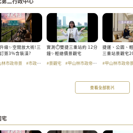
北第二行政中心
升級✨空間放大術!三
實測⏱️雙捷三重站約 12分
捷運、公園、輕
訂簽3%含裝潢?
鐘✨輕總價景觀宅
三重站景觀宅20
山林市政帝景
#市政帝景
#景觀宅
#捷運三重站
#甲山林市政帝景
#雙捷三重站
#市政帝景
#甲山林市政帝
#新北大都會公
#捷
查看全部影片
園宅