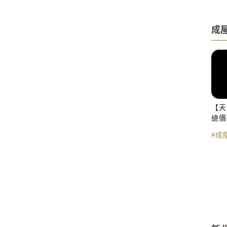
成
【天
總價
#成