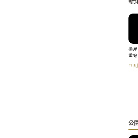
新
換屋
重站
#甲
公