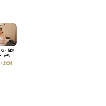
崗站，相遇
-3房輕鬆
#A級商辦
#捷運桃花園
#NFC環球經貿中心
#桃花源
#捷運宅
#環球經貿中心
#景觀宅
#北投建案
#北投
#台北