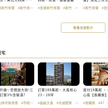
墅，資產配置新藍海
未來
道新竹帝寶
#新竹帝寶
#新竹預售屋
#宏道新竹帝寶
#新竹建案
#新竹
#新竹帝寶
#新竹
#新竹帝寶
#美式別墅智
#新竹建
#宏
查看全部影片
運宅
升級✨空間放大術!三
訂簽188萬起，大直核心
首付18萬起 ‧
訂簽3%含裝潢?
23、28坪
心區【長耀辰
2-3房
山林市政帝景
#市政帝景
#晶綻大直
#捷運三重站
#內湖建案
#雙捷三重站
#內湖預售屋
#長耀辰
#新北大都會公
#美麗
#A7