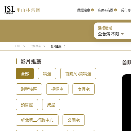
嚴選建案
店面&商辦
房市專
選擇區域
全台灣 不限
影片推薦
HOME
代銷事業
影片推薦
首
全部
精選
首購/小資精選
別墅特區
捷運宅
度假宅
預售屋
成屋
新北第二行政中心
公園宅