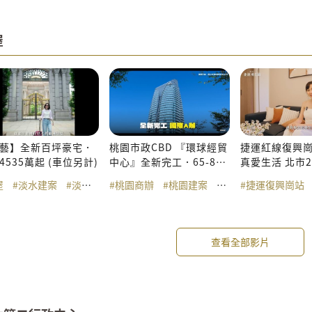
屋
藝】全新百坪豪宅．
桃園市政CBD 『環球經貿
捷運紅線復興
4535萬起 (車位另計)
中心』全新完工．65-800
真愛生活 北市2
坪
入主
屋
#淡水建案
#淡江大橋
#桃園商辦
#淡水輕軌
#桃園建案
#天藝
#國際商辦
#捷運復興崗站
#商辦
查看全部影片