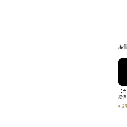
度
【天
總價
#成