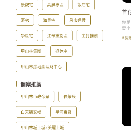
景觀宅
高屏專區
飯店宅
首
池花
豪宅
海景宅
房市達綾
你是
變小
區，首
學區宅
江翠重劃區
主打推薦
#長
苦工
廊道
甲山林集團
退休宅
東森
桃大
圈 
甲山林房地產理財中心
個案推薦
甲山林市政帝景
長耀辰
白天鵝安幔
星河帝寶
甲山林城上城2美麗上城