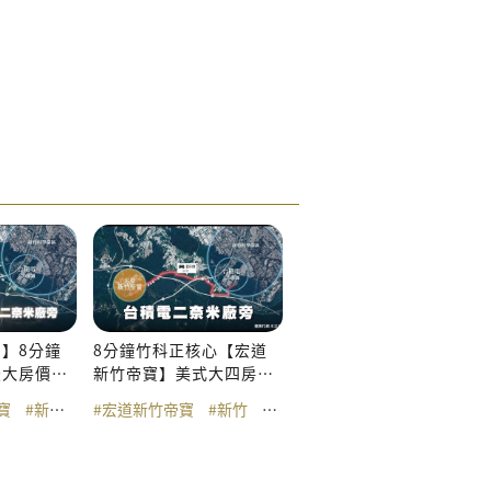
】8分鐘
8分鐘竹科正核心【宏道
最大房價凹
新竹帝寶】美式大四房自
驚人
備6%
案
寶
#新竹預售屋
#新竹預售屋
#宏道新竹帝寶
#別墅
#新竹建案
#美式別墅智慧城市
#新竹
#宏道新竹帝寶
#新竹帝寶
#美式別墅
#美式別墅智慧城市
#新竹建案
#竹科8分鐘
#新竹預
#