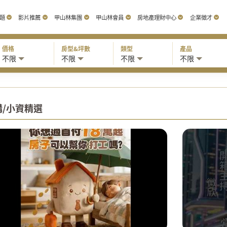
題
影片推薦
甲山林集團
甲山林會員
房地產理財中心
企業徵才
價格
房型&坪數
類型
產品
不限
不限
不限
不限
購/小資精選