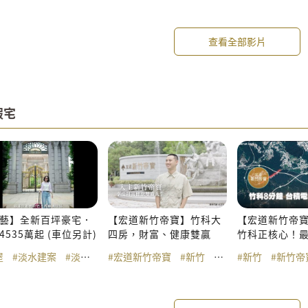
查看全部影片
假宅
藝】全新百坪豪宅．
【宏道新竹帝寶】竹科大
【宏道新竹帝寶
4535萬起 (車位另計)
四房，財富、健康雙贏
竹科正核心！
陷﹐漲勢一鳴
屋
#淡水建案
#淡江大橋
#宏道新竹帝寶
#淡水輕軌
#天藝
#新竹
#新竹帝寶
#新竹
#新竹建
#新竹帝