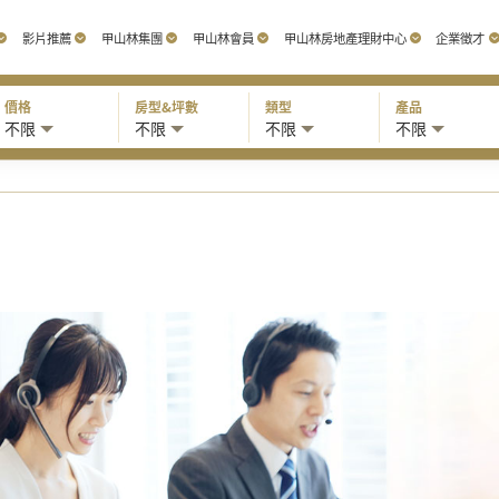
影片推薦
甲山林集團
甲山林會員
甲山林房地產理財中心
企業徵才
價格
房型&坪數
類型
產品
不限
不限
不限
不限