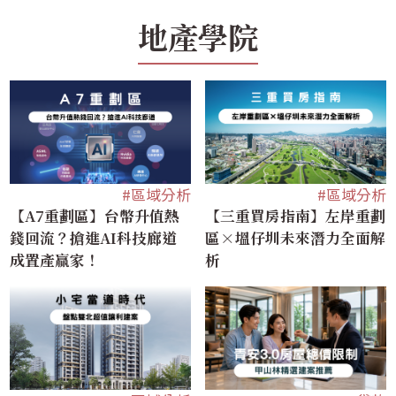
地產學院
#區域分析
#區域分析
【A7重劃區】台幣升值熱
【三重買房指南】左岸重劃
錢回流？搶進AI科技廊道
區×塭仔圳未來潛力全面解
成置產贏家！
析