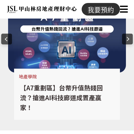
我要預約
地產學院
【A7重劃區】台幣升值熱錢回
流？搶進AI科技廊道成置產贏
家！