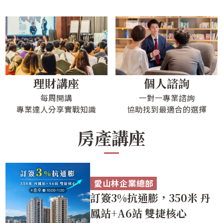
理財講座
個人諮詢
每周開講
一對一專業諮詢
專業達人分享實戰知識
協助找到最適合的選擇
房產講座
愛山林企業總部
訂簽3%抗通膨，350米 丹
鳳站+A6站 雙捷核心