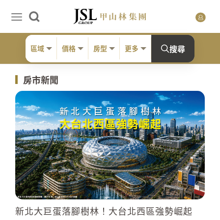
搜尋
區域
價格
房型
更多
房市新聞
新北大巨蛋落腳樹林！大台北西區強勢崛起