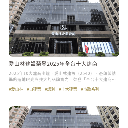
愛山林建設榮登2025年全台十大建商！
2025年10大建商出爐，愛山林建設（2540），憑藉著精
準的選地眼光與強大的品牌實力，榮登「全台十大建商」
排行榜。
#愛山林
#自建案
#讓利
#十大建案
#市政系列