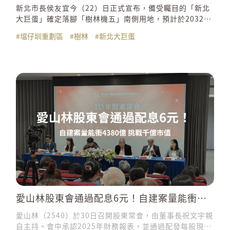
新北市長侯友宜今（22）日正式宣布，備受矚目的「新北
大巨蛋」確定落腳「樹林機五」南側用地，預計於2032年
正式動工，以約23公頃基地，打造一座可容納5萬席次複
#塭仔圳重劃區
#樹林
#新北大巨蛋
合式巨蛋園區，結合大型場館、飯店、商場，及休閒遊憩
機能，強勢帶動大台北西區發展，成為新北「第四都
心」。
愛山林股東會通過配息6元！自建案量能衝
4380億 挑戰千億市值
愛山林（2540）於30日召開股東常會，由董事長祝文宇親
自主持。會中承認2025年財務報表，並通過配發每股現金