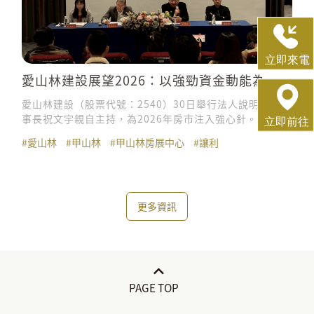
愛山林建設展望2026：以強勁資金動能為後
盾，「讓利」策略回饋購屋族
愛山林建設（股票代號：2540）30日舉行法人說明會，董
事長祝文宇親自主持，為2026年房市注入強心針。祝文宇
董事長指出，台灣當前資金動能較過往「錢淹腳目」時期
#愛山林
#甲山林
#甲山林房展中心
#讓利
更為深厚，隨政策環境趨於穩健，愛山林將主動啟動「策
略性讓利」，不僅展現集團強大的成本掌控實力，更要實
質回饋消費者，帶動房市交易量能全面回升。
更多資訊