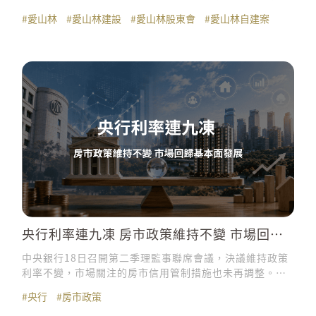
股利6元（含盈餘分配0.62元及資本公積發放5.38元）。
#愛山林
#愛山林建設
#愛山林股東會
#愛山林自建案
愛山林表示，公司經營策略已成功轉型為以「土地開發與
自建」為主軸的建設公司，今年起正式迎來全面交屋潮，
2026年自建案預計交屋總金額達160億元，5年內自建案
總銷金額更上看1320億元，目前自建案總量能達4380億
元，展現挑戰千億市
央行利率連九凍 房市政策維持不變 市場回歸
基本面發展
中央銀行18日召開第二季理監事聯席會議，決議維持政策
利率不變，市場關注的房市信用管制措施也未再調整。對
房地產市場而言，這次會議最大的訊息就是「利率不變、
#央行
#房市政策
管制不加碼」，整體政策基調延續穩定方向。