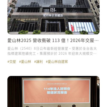
愛山林2025 營收衝破 113 億！2026年交屋量
達240億元
愛山林（2540）8日公布最新經營展望。受惠於全台各大
指標建案陸續完工，集團預計於 2026 年迎來大規模交屋
入帳潮，預計交屋金額上看 240 億元。
#交屋
#愛山林
#讓利
#愛山林自建案