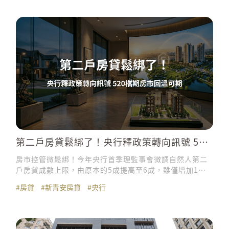
第二戶房貸鬆綁了！央行釋政策轉向訊號 520
檔期房市回溫可期
房市控管微鬆綁！今年央行首季理監事會微調自然人第二
戶房貸成數上限，由原本的5成提高至6成，雖僅增加1
成，但在房市投機需求退場之際，市場解讀政策從「全面
#房貸
#新青安房貸
#央行
緊縮」轉向「動態調整」的重要訊號。專家普遍認為，此
舉有助減輕自住型換屋族的資金壓力，也可避免市場在信
用緊縮下進一步陷入過度收縮，也讓後續房市走向值得期
待。