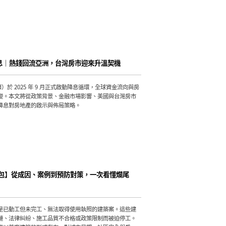
國降息｜熱錢回流亞洲，台灣房市迎來升溫契機
d）於 2025 年 9 月正式啟動降息循環，全球資金流向與房
變。本文將從政策背景、金融市場影響、美國與台灣房市
降息對房地產的啟示與佈局策略。
包】從成因、案例到預防對策，一次看懂爛尾
是已動工但未完工、無法取得使用執照的建築案。這些建
鏈、法律糾紛、施工品質不合格或政策限制而被迫停工。