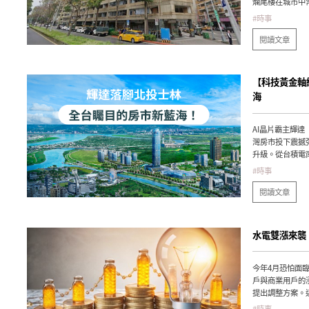
爛尾樓在城市中
信心均造成重大
#時事
閱讀文章
【科技黃金軸
海
AI晶片霸主輝達
灣房市投下震撼
升級。從台積電
鎮，往往象徵該
#時事
最直接的受益者
其對於北投士林
閱讀文章
水電雙漲來襲
今年4月恐怕面
戶與商業用戶的
提出調整方案。
產市場產生不同
#時事