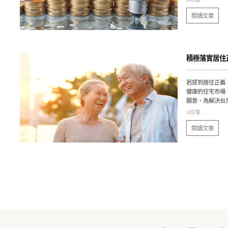
閱讀文章
積極落實居住
若提到居住正義
健康的住宅市場
願景，為解決台
住權，政府推出
#時事
閱讀文章