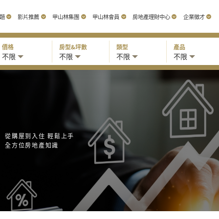
題
影片推薦
甲山林集團
甲山林會員
房地產理財中心
企業徵才
價格
房型&坪數
類型
產品
不限
不限
不限
不限
從購屋到入住 輕鬆上手
全方位房地產知識