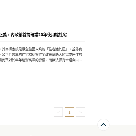
正義，內政部首提研議20年使用權社宅
，其目標應該是讓全體國人均能「住者適其屋」，並落實
、公平且效率的住宅補貼等住宅政策幫助人民完成居住的
灣民眾對於年年逐漸高漲的房價，而無法保有合理自由居
許多政策、機制與條例，來保全居住正義的落實
<
1
>