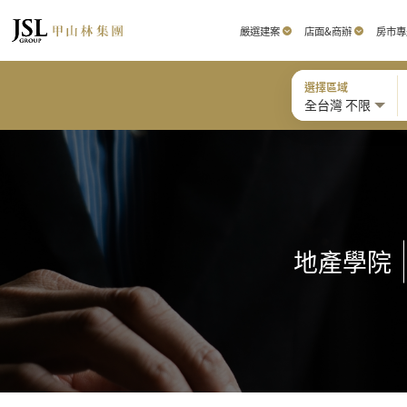
嚴選建案
店面&商辦
房市專
選擇區域
全台灣 不限
地產學院