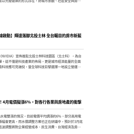
常以荒廢建築的形式存在，對城市景觀、社區安全與房市
影響。
線啟動】輝達落腳北投士林 全台矚目的房市新藍
（NVIDIA）宣佈進駐北投士林科技園區（北士科），為台
彈。這不僅是科技產業的佈局，更是城市經濟能量的全面
南科效應可見端倪，當全球科技巨擘選擇一地設立營運重
區域的產業、人口、生活機能將同步躍升，房地產更成為
。輝達的選址一公布，未來北台灣房產風向即將變天，尤
的周邊建案無疑是個超級大利多。
！4月電價擬漲6%，對各行各業與房地產的衝擊
臨水電雙漲的情況，目前電價平均調漲約6%，部分高用電
漲幅會更高，而水價調整方案也正在研議中，預計於3月底
這波調整將對企業經營成本、民生消費、台灣經濟及房地
的影響。