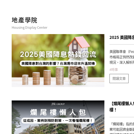
地產學院
Housing Display Center
2025 美
美國聯準會（Fe
市格局正悄然改
現況，深入解析
#時事
閱讀文章
【爛尾樓懶人
樓！
「爛尾樓」指的
案可能因資金斷