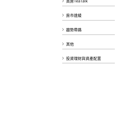
買房TeaTalk
房市達綾
趨勢帶路
其他
投資理財與資產配置