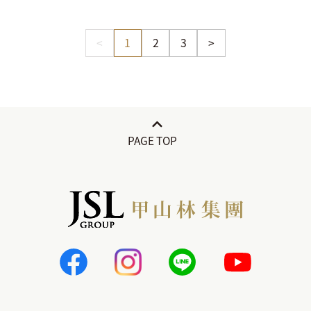
<
1
2
3
>