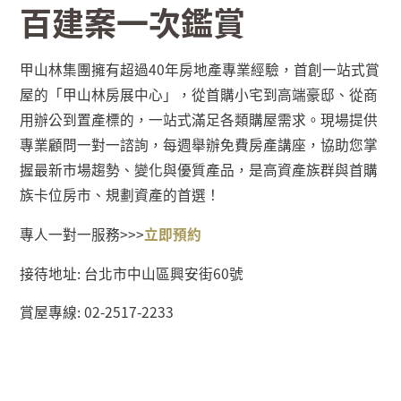
百建案一次鑑賞
甲山林集團擁有超過
40
年房地產專業經驗，首創一站式賞
屋的「甲山林房展中心」，從首購小宅到高端豪邸、從商
用辦公到置產標的，一站式滿足各類購屋需求。現場提供
專業顧問一對一諮詢，每週舉辦免費房產講座，協助您掌
握最新市場趨勢、變化與優質產品，是高資產族群與首購
族卡位房市、規劃資產的首選！
專人一對一服務
>>>
立即預約
接待地址
:
台北市中山區興安街
60
號
賞屋專線
: 02-2517-2233