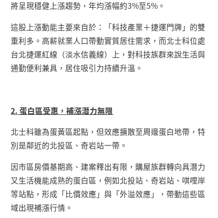
將呈現穩健上漲趨勢，年均漲幅約
3%
至
5%
。
這股上漲動能主要來自於：「科技產業＋捷運門牌」的雙
重利多。高薪就業人口帶動實質居住需求，而北士科位處
台北捷運紅線（淡水信義線）上，對科技族群來說生活與
通勤便利兼具，居住吸引力持續升溫。
2.
蛋白區受惠，補漲潛力無限
北士科雖為蛋黃區起點，但效應擴散至周邊蛋白地帶，特
別是鄰近的北投區、奇岩站一帶。
因市區房價基期高、建案釋出有限，購屋族群轉向具潛力
又生活機能成熟的蛋白區，例如北投站、奇岩站、唭哩岸
等站點，形成「比價效應」與「外溢效應」，帶動這些區
域出現補漲行情。