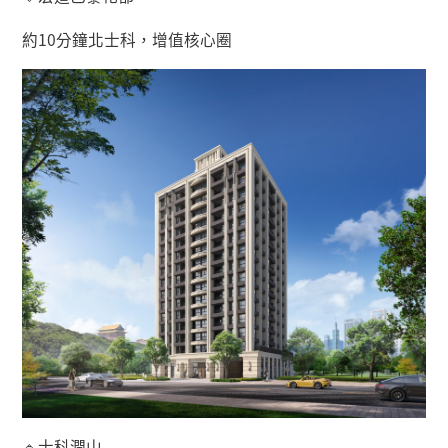
約
10
分鐘北士科，增值核心圈
🔹
士科潤山