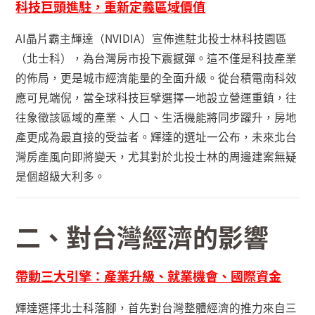
科技巨頭進駐，重新定義區域價值
AI
晶片霸主輝達（
NVIDIA
）宣佈進駐北投士林科技園區
（北士科），為台灣房市投下震撼彈。這不僅是科技產業
的佈局，更是城市經濟能量的全面升級。從台積電南科效
應可見端倪，當全球科技巨擘選擇一地設立營運重鎮，往
往象徵該區域的產業、人口、生活機能將同步躍升，房地
產更成為最直接的受益者。輝達的選址一公布，未來北台
灣房產風向即將變天，尤其對於北投士林的周邊建案無疑
是個超級大利多。
二、
對台灣經濟的影響
帶動三大引擎：產業升級、就業機會、國際資金
輝達選擇北士科落腳，首先對台灣整體經濟的推力來自三