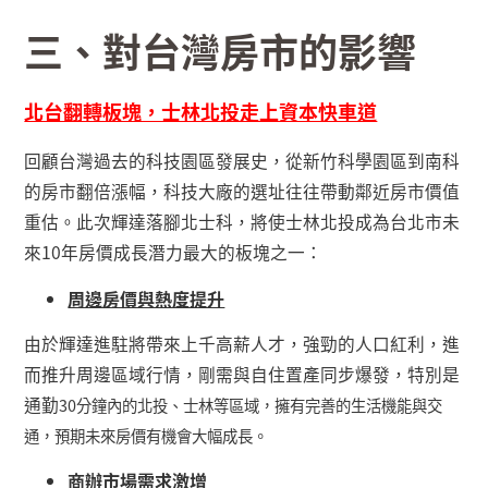
三、
對台灣房市的影響
北台翻轉板塊，士林北投走上資本快車道
回顧台灣過去的科技園區發展史，從新竹科學園區到南科
的房市翻倍漲幅，科技大廠的選址往往帶動鄰近房市價值
重估。此次輝達落腳北士科，將使士林北投成為台北市未
來
10
年房價成長潛力最大的板塊之一：
周邊房價與熱度提升
由於輝達進駐將帶來上千高薪人才，強勁的人口紅利，進
而推升周邊區域行情，剛需與自住置產同步爆發，特別是
通勤
30
分鐘內的北投、士林等區域，擁有完善的生活機能與交
通，預期未來房價有機會大幅成長。
商辦市場需求激增