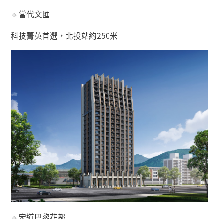
🔹
當代文匯
科技菁英首選，北投站約
250
米
🔹
宏道巴黎花都