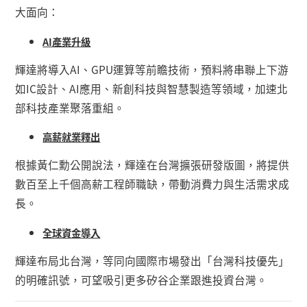
大面向：
AI
產業升級
輝達將導入
AI
、
GPU
運算等前瞻技術，預料將串聯上下游
如
IC
設計、
AI
應用、新創科技與智慧製造等領域，加速北
部科技產業聚落重組。
高薪就業釋出
根據黃仁勳公開說法，輝達在台灣擴張研發版圖，將提供
數百至上千個高薪工程師職缺，帶動消費力與生活需求成
長。
全球資金導入
輝達布局北台灣，等同向國際市場發出「台灣科技優先」
的明確訊號，可望吸引更多矽谷企業跟進投資台灣。