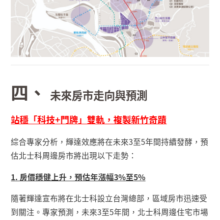
四、
未來房市走向與預測
站穩「科技
+
門牌」雙軌，複製新竹奇蹟
綜合專家分析，輝達效應將在未來
3
至
5
年間持續發酵，預
估北士科周邊房市將出現以下走勢：
1.
房價穩健上升，預估年漲幅
3%
至
5%
隨著輝達宣布將在北士科設立台灣總部，區域房市迅速受
到關注。專家預測，未來
3
至
5
年間，北士科周邊住宅市場