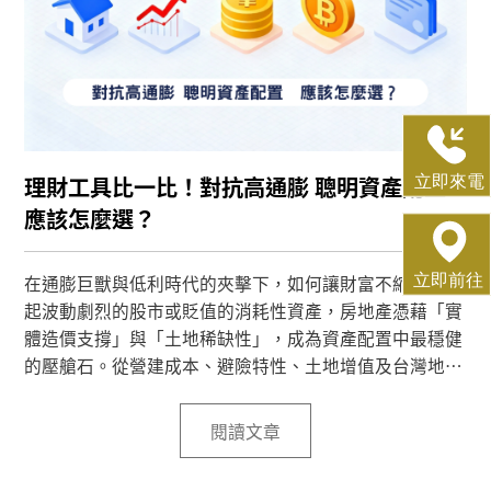
理財工具比一比！對抗高通膨 聰明資產配置
應該怎麼選？
在通膨巨獸與低利時代的夾擊下，如何讓財富不縮水？比
起波動劇烈的股市或貶值的消耗性資產，房地產憑藉「實
體造價支撐」與「土地稀缺性」，成為資產配置中最穩健
的壓艙石。從營建成本、避險特性、土地增值及台灣地利
優勢四大維度，深度解析為何房地產在理財工具中具備不
可替代的絕對優勢，助您在變動市場中精準佈局！
閱讀文章