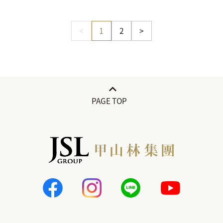
<
1
2
>