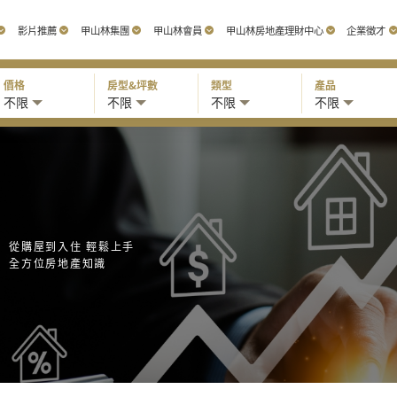
影片推薦
甲山林集團
甲山林會員
甲山林房地產理財中心
企業徵才
價格
房型&坪數
類型
產品
不限
不限
不限
不限
從購屋到入住 輕鬆上手
全方位房地產知識