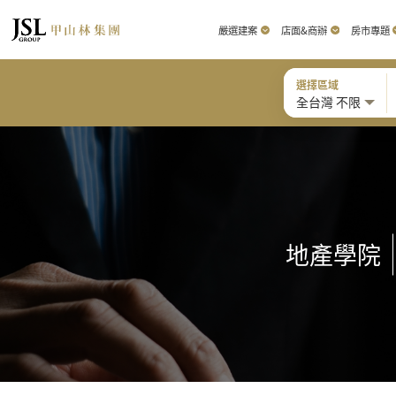
嚴選建案
店面&商辦
房市專題
選擇區域
全台灣 不限
地產學院