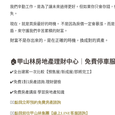
我們辛勤工作，是為了讓未來過得更好。但如果你只會存錢，
失。
現在，就是買房最好的時機。 不是因為房價一定會暴漲，而
盾，來守護我們辛苦累積的財富。
財富不是存出來的，是在正確的時機，換成對的資產。
🏠
甲山林房地產理財中心｜免費停車
✔️
全台建案一次比較【預售屋
/
新成屋
/
即將完工】
✔️
免費
1
對
1
房產諮詢
.
理財健檢
✔️
免費房產講座 學習房地產知識
👉🏻
點
我
立即預約免費房
產
諮
詢
👉🏻
點我前往甲山林集團【線
上
LINE
客服諮詢
】