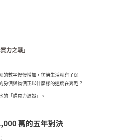
購買力之戰」
裡的數字慢慢增加，彷彿生活就有了保
的房價與物價正以什麼樣的速度在奔跑？
水的「購買力憑證」。
,000
萬的五年對決
：