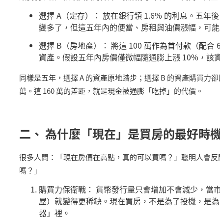
選擇
A
（定存）： 放在銀行領
1.6%
的利息。五年後
變多了，但這五年內的便當、房租與油價漲幅，可能
選擇
B
（房地產）： 將這
100
萬作為首付款（配合
資產。假設五年內房價僅微幅隨通膨上漲
10%
，該
同樣是五年，選擇
A
的資產原地踏步；選擇
B
的資產購買力卻
萬。這
160
萬的差距，就是現金被通膨「吃掉」的代價。
二、 為什麼「現在」是買房的最好時
很多人問：「現在房價在高點，真的可以買嗎？」聰明人會反
嗎？」
購買力保衛戰： 貨幣發行量只會增加不會減少，當
屋）就變得更稀缺。現在買房，不是為了投機，是為
器」裡。