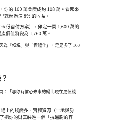
，你的
100
萬會變成約
108
萬。看起來
早就超過這
8%
的收益。
6%
低首付方案），鎖定一間
1,600
萬的
資產價值將變為
1,760
萬。
因為「槓桿」與「實體化」，足足多了
160
機？
問：「那你有信心未來的錢比現在更值錢
市場上的錢變多，實體資源（土地與房
了把你的財富裝進一個「抗通膨的容