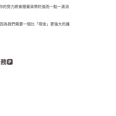
你的努力將會隨著貨幣貶值而一點一滴消
是因為我們需要一個比「現金」更強大的護
服務
🅿️