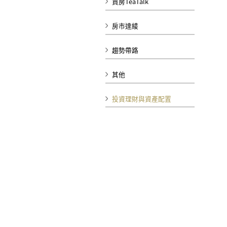
買房TeaTalk
房市達綾
趨勢帶路
其他
投資理財與資產配置