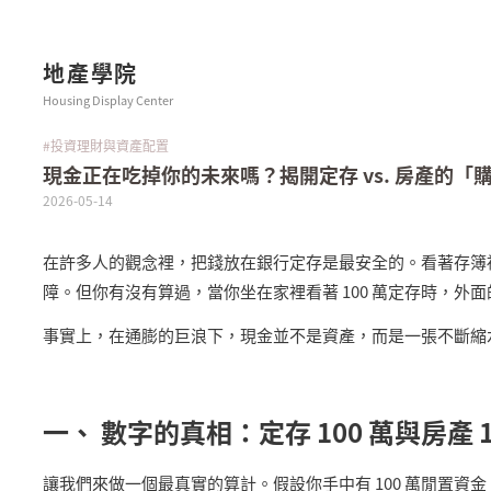
地產學院
Housing Display Center
#投資理財與資產配置
現金正在吃掉你的未來嗎？揭開定存 vs. 房產的「
2026-05-14
在許多人的觀念裡，把錢放在銀行定存是最安全的。看著存簿
障。但你有沒有算過，當你坐在家裡看著
100
萬定存時，外面
事實上，在通膨的巨浪下，現金並不是資產，而是一張不斷縮
一、 數字的真相：定存
100
萬與房產
1
讓我們來做一個最真實的算計。假設你手中有
100
萬閒置資金