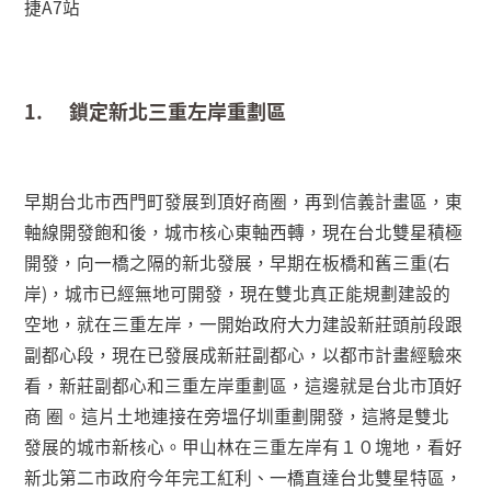
捷
A7
站
1.
鎖定新北三重左岸重劃區
早期台北市西門町發展到頂好商圈，再到信義計畫區，東
軸線開發飽和後，城市核心東軸西轉，現在台北雙星積極
開發，向一橋之隔的新北發展，早期在板橋和舊三重
(
右
岸
)
，城市已經無地可開發，現在雙北真正能規劃建設的
空地，就在三重左岸，一開始政府大力建設新莊頭前段跟
副都心段，現在已發展成新莊副都心，以都市計畫經驗來
看，新莊副都心和三重左岸重劃區，這邊就是台北市頂好
商 圈。這片土地連接在旁塭仔圳重劃開發，這將是雙北
發展的城市新核心。甲山林在三重左岸有１０塊地，看好
新北第二市政府今年完工紅利、一橋直達台北雙星特區，