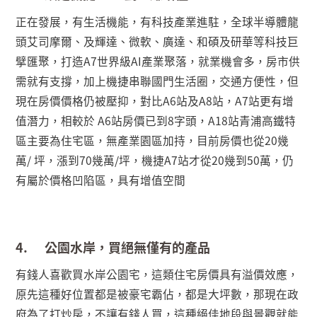
正在發展，有生活機能，有科技產業進駐，全球半導體龍
頭艾司摩爾、及輝達、微軟、廣達、和碩及研華等科技巨
擘匯聚，打造
A7
世界級
AI
產業聚落，就業機會多，房市供
需就有支撐，加上機捷串聯國門生活圈，交通方便性，但
現在房價價格仍被壓抑，對比
A6
站及
A8
站，
A7
站更有增
值潛力，相較於
A6
站房價已到
8
字頭，
A18
站青浦高鐵特
區主要為住宅區，無產業園區加持，目前房價也從
20
幾
萬
/
坪，漲到
70
幾萬
/
坪，機捷
A7
站才從
20
幾到
50
萬，仍
有屬於價格凹陷區，具有增值空間
4.
公園水岸，買絕無僅有的產品
有錢人喜歡買水岸公園宅，這類住宅房價具有溢價效應，
原先這種好位置都是被豪宅霸佔，都是大坪數，那現在政
府為了打炒房，不讓有錢人買，這種絕佳地段與景觀就能