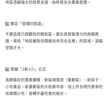
地區憑藉強大的就業支撐，始終是全台置產首選。
3️
鎖定「房價凹陷區」
不要追逐已經翻倍的飽和區。要在具發展潛力的商圈周
邊，尋找「地段優質但價格尚未完全反應」的區域，漲幅
空間才大。
4️
掌握「
2
新
1
小」公式
長期看好的置產邏輯：新區域環境（重劃區）、新房子、
小宅產品。新重劃區的大街廓市容，加上符合現代需求的
低總價小宅，是轉手最吃香的組合。