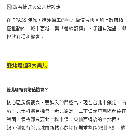
5️
跟著捷運與公共建設走
在
TPASS
時代，捷運通車的地方增值最快。加上政府積
極推動的「城市更新」與「軸線翻轉」，哪裡有建設，哪
裡就有獲利機會。
雙北增值
3
大黑馬
雙北哪裡有增值機會？
核心區房價很高，要進入的門檻高，現在台北市鎖定：南
港、北士科還有機會，新北鎖定：三重仁義重劃區輝達在
對面，價格卻只要北士科半價；東軸西轉後的台北西軸
線，例如有新北城市新核心的塭仔圳重劃區
(
機捷
A6)
、機