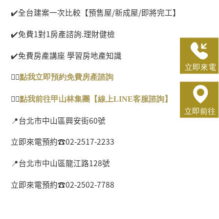
✔️
全台建案一次比較【預售屋
/
新成屋
/
即將完工】
✔️
免費
1
對
1
房產諮詢
.
理財健檢
✔️
免費房產講座 學習房地產知識
👉🏻
點
我
立即預約免費房
產
諮
詢
👉🏻
點我前往甲山林集團【線
上
LINE
客服諮詢
】
📍
台北市中山區興安街
60
號
立即來電預約
☎
02-2517-2233
📍
台北市中山區龍江路
128
號
立即來電預約
☎
02-2502-7788