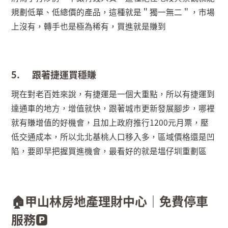
規劃低單、低總價的產品，這種就是＂獨一無二＂，市場
上沒有，轉手也是極為稀有，買進就是賺到
5.
跟著捷運買穩賺
現在對老百姓來說，有捷運是一個大重點，所以有捷運到
達通車的地方，增值就快，跟著城市更新發展腳步，哪裡
就有賺增值的好機會，且加上政府推行
1200
元月票，壓
低交通成本，所以北北基桃人口移入多，區域價格還是凹
陷，要即早把握買進機會，最看好的就是塭仔圳重劃區
🏠
甲山林房地產理財中心｜免費停車
服務
🅿️