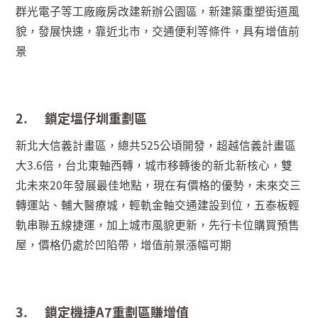
群光電子等工廠廠房改建新辦公園區，新建築重塑街道風
貌，發展快速，靠近北市，交通便利等條件，具有增值前
景
2.
鎖定塭仔圳重劃區
新北大信義計畫區，總共
525
公頃開發，超越信義計畫區
大
3.6
倍，台北東軸西轉，城市移轉後的新北新核心，雙
北未來
20
年發展最佳地點，現在有價格的優勢，未來交三
轉運站、輔大醫療城，輕軌金軸交通建設到位，五泰板輕
軌串聯五線捷運，加上城市風貌更新，先行卡位購買預售
屋，價格仍處於凹陷帶，增值前景漲幅可期
3.
鎖定機捷
A7
重劃區賺增值