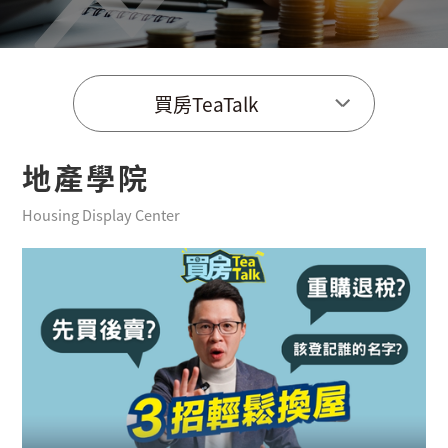
買房TeaTalk
地產學院
Housing Display Center