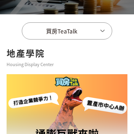
買房TeaTalk
地產學院
Housing Display Center