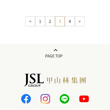
<
1
2
3
4
>