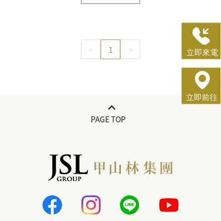
<
1
>