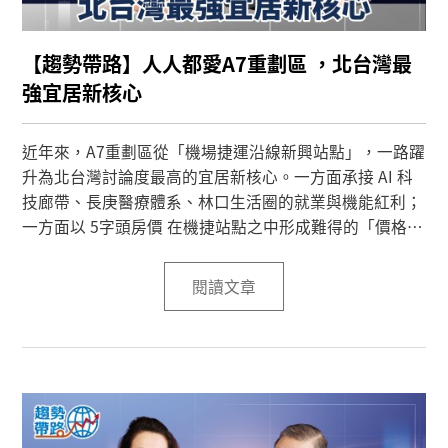
【趨勢帶路】人人都愛A7重劃區 ，北台灣最
強宜居新核心
近年來，A7重劃區從「機場捷運沿線新興站點」，一路躍
升為北台灣討論度最高的宜居新核心。一方面承接 AI 科
技廊帶、長庚醫療體系、林口生活圈的就業與機能紅利；
一方面以 5字頭房價 在機捷站點之中形成難得的「價格凹
陷區」，對首購與年輕換屋族極具吸引力。
閱讀文章