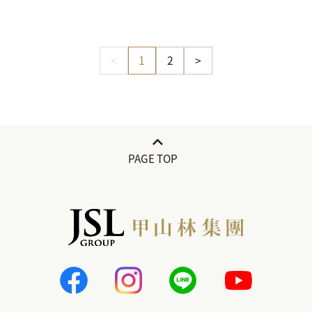
<
1
2
>