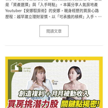
是「資產選擇」與「入手時點」。本篇分享人氣房地產
Youtuber【安娜馭房術】的安娜，親身經歷的買房心路
歷程：越早建立理財習慣、以「可承擔的槓桿」入手、善
用預售屋分期與重劃區成長曲線，並以履約保證、價金信
託等機制降低風險，讓小資族也能踏實上車。
閱讀文章