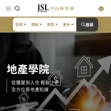
搜尋
區域
價格
房型
更多
地產學院
從購屋到入住 輕鬆上手
全方位房地產知識