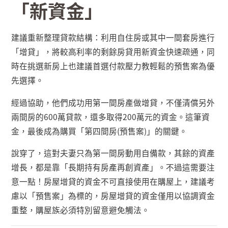
「新資金」
建議重新整理貸款結構：利用自住房或其中一間套房進行
「增貸」，將較高利率的剩餘房貸用新資金快速疏通，同
時在挑選新房上也建議首選付款壓力教輕鬆的預售案為優
先選擇。
經過協助，他們成功用第一間房產做增貸，不僅清償另外
兩間房的
600
萬貸款，還多取得
200
萬元的資金。這筆資
金，最後成為購買「第四間房
(
預售案
)
」的關鍵。
說穿了，這對夫妻只為第一間房動用自備款，其餘的資產
增長，都是靠「長期持有房產再創資產」。不過這需要注
意一點！房屋增貸的資金不可直接使用在購屋上，建議考
慮以「預售案」為標的，房屋增貸的資金僅用以協調資金
重整，購屋族必須特別留意避免觸法。