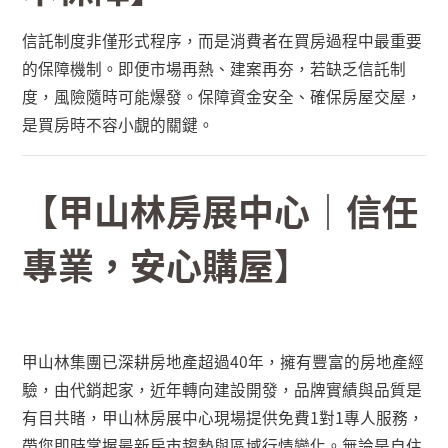
信託制度非僅形式程序，而是消費者在買房過程中最重要
的保障機制。即便市場再熱、建案再夯，若缺乏信託制
度，風險隨時可能爆發。保障資金安全、確保房屋交屋，
是買房時不容小覷的關鍵。
【甲山林房展中心｜信任
專業，安心購屋】
甲山林集團已深耕房地產超過
40
年，擁有豐富的房地產經
驗，由代銷起家，近年轉向建設開發，品牌實績與品質是
有目共睹，甲山林房展中心現場提供免費
1
對
1
專人服務，
帶您即時掌握最新房市趨勢與區域行情變化。無論是自住