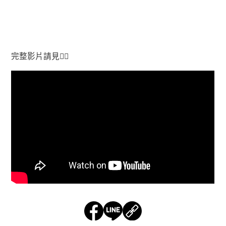
完整影片請見👇🏻