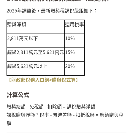
2025
年調整後，最新贈與稅課稅級距如下：
贈與淨額
適用稅率
2,811
萬元以下
10%
超過
2,811
萬元至
5,621
萬元
15%
超過
5,621
萬元以上
20%
【財政部稅務入口網>
贈與稅式算
】
計算公式
贈與總額
-
免稅額
-
扣除額
=
課稅贈與淨額
課稅贈與淨額
*
稅率
-
累進差額
-
扣抵稅額
=
應納贈與稅
額