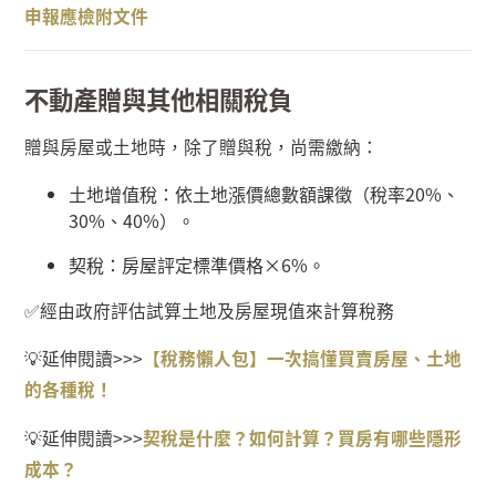
申報
應檢附
文件
不動產贈與其他相關稅負
贈與房屋或土地時，除了贈與稅，尚需繳納：
土地增值稅：依土地漲價總數額課徵（稅率
20%
、
30%
、
40%
）。
契稅：房屋評定標準價格
×6%
。
✅
經由政府評估試算土地及房屋現值來計算稅務
💡
延伸閱讀
>>>
【稅務懶人包】一次搞懂買賣房屋、土地
的各種稅！
💡
延伸閱讀
>>>
契稅是什麼？如何計算？買房有哪些隱形
成本？