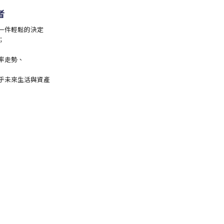
者
一件輕鬆的決定
；
率走勢、
乎
未來生活與資產
」