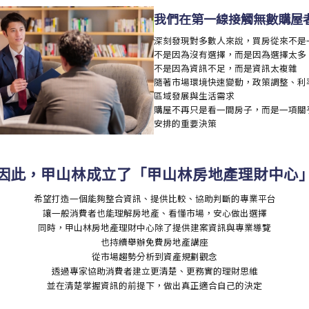
我們在第一線接觸無數購屋
深刻發現對多數人來說，
買房從來不是
不是因為沒有選擇，而是因為選擇太多
不是因為資訊不足，而是資訊太複雜
隨著市場環境快速變動，政策調整、利
區域發展與生活需求
購屋不再只是看一間房子，而是一項關
安排的重要決策
因此，甲山林成立了
「甲山林房地產理財中心
希望打造一個能夠整合資訊、提供比較、協助判斷的專業平台
讓一般消費者也能理解房地產、看懂市場，
安心做出選擇
同時，甲山林房地產理財中心除了提供建案資訊與專業導覽
也持續舉辦免費房地產講座
從市場趨勢分析到資產規劃觀念
透過專家協助消費者建立更清楚、更務實的理財思維
並在清楚掌握資訊的前提下，做出真正適合自己的決定