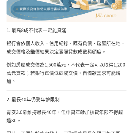
1.
最高
8
成不代表一定能貸滿
銀行會依個人收入、信用紀錄、既有負債、房屋所在地、
成交價格及鑑價結果決定實際貸款成數與額度。
例如房屋成交價為
1,500
萬元，不代表一定可以取得
1,200
萬元貸款；若銀行鑑價低於成交價，自備款需求可能增
加。
2.
最長
40
年仍受年齡限制
青安
3.0
雖維持最長
40
年，但申貸年齡加核貸年限不得超
過
80
。