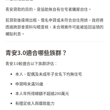
青安貸款的目的，是協助無自有住宅者購屋自住。
若貸款後違規出租、借名申貸或未符合自住用途，政府將
透過跨部會資料勾稽查核，未合規案件可能被追回溢領的
補貼利息。
青安
3.0
適合哪些族群？
青安
3.0
較適合以下族群評估：
本人、配偶及未成年子女名下均無住宅
申貸時未滿
50
歲
本人年所得總額不超過
200
萬元
有穩定收入與還款能力