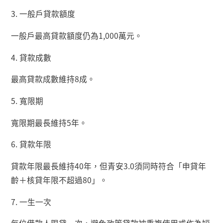
3.
一般戶貸款額度
一般戶最高貸款額度仍為
1,000
萬元。
4.
貸款成數
最高貸款成數維持
8
成。
5.
寬限期
寬限期最長維持
5
年。
6.
貸款年限
貸款年限最長維持
40
年，但青安
3.0
須同時符合「申貸年
齡＋核貸年限不超過
80
」。
7.
一生一次