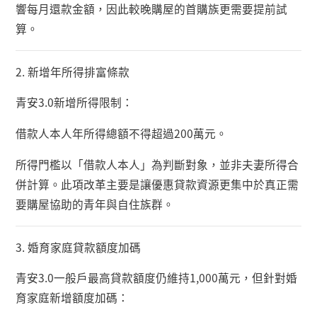
響每月還款金額，因此較晚購屋的首購族更需要提前試
算。
2.
新增年所得排富條款
青安
3.0
新增所得限制：
借款人本人年所得總額不得超過
200
萬元。
所得門檻以「借款人本人」為判斷對象，並非夫妻所得合
併計算。此項改革主要是讓優惠貸款資源更集中於真正需
要購屋協助的青年與自住族群。
3.
婚育家庭貸款額度加碼
青安
3.0
一般戶最高貸款額度仍維持
1,000
萬元，但針對婚
育家庭新增額度加碼：