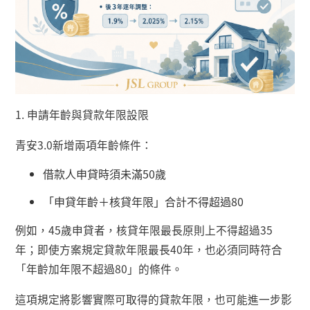
1.
申請年齡與貸款年限設限
青安
3.0
新增兩項年齡條件：
借款人申貸時須未滿
50
歲
「申貸年齡＋核貸年限」合計不得超過
80
例如，
45
歲申貸者，核貸年限最長原則上不得超過
35
年；即使方案規定貸款年限最長
40
年，也必須同時符合
「年齡加年限不超過
80
」的條件。
這項規定將影響實際可取得的貸款年限，也可能進一步影