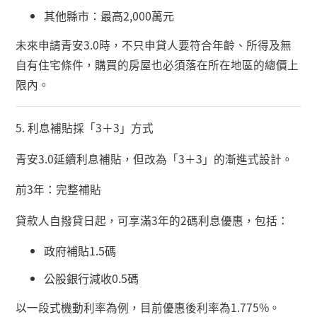
其他縣市：最高
2,000
萬元
未來申請青安
3.0
時，不只申貸人要符合年齡、所得及無
自有住宅條件，購買的房屋也必須落在所在地區的總價上
限內。
5.
利息補貼採「
3
＋
3
」方式
青安
3.0
延續利息補貼，但改為「
3
＋
3
」的漸進式設計。
前
3
年：完整補貼
貸款人自撥貸日起，可享滿
3
年的
2
碼利息優惠，包括：
政府補貼
1.5
碼
公股銀行減收
0.5
碼
以一段式機動利率為例，目前優惠後利率為
1.775%
。