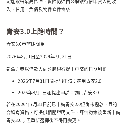
定能取得最高條件，實際仍須由公股銀行依申貸人的收
入、信用、負債及物件條件審核。
青安
3.0
上路時間？
青安
3.0
申辦期間為：
2026
年
8
月
1
日至
2029
年
7
月
31
日
新舊方案以借款人向公股銀行提出申請的日期判斷：
2026
年
7
月
31
日前提出申請：適用青安
2.0
2026
年
8
月
1
日起提出申請：適用青安
3.0
若在
2026
年
7
月
31
日前已申請青安
2.0
但尚未撥款，且符
合婚育資格，可提供相關證明文件，評估撤案後重新申請
青安
3.0
；但重新選擇後不得再變更。