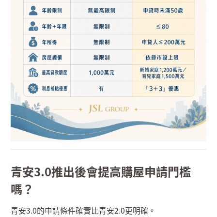
青安
3.0推出後會提高購屋申請門檻
嗎
？
青安
3.0
的申請條件確實比青安
2.0
更明確。