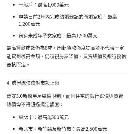
一般戶：最高
1,000
萬元
申請日前
2
年內完成結婚登記的新婚家庭：最高
1,200
萬元
育有未成年子女家庭：最高
1,500
萬元
最高貸款成數仍為
8
成，因此貸款額度提高並不代表一定
能貸到最高金額，仍須視房屋鑑價、買賣總價及銀行授信
審核而定。
4.
房屋總價依縣市設上限
青安
3.0
新增房屋總價限制，而且住宅的銀行鑑價與買賣
總價均不得超過規定額度：
臺北市：最高
3,500
萬元
新北市、新竹縣及新竹市：最高
2,500
萬元