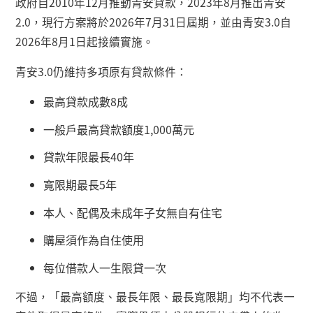
政府自
2010
年
12
月推動青安貸款，
2023
年
8
月推出青安
2.0
，現行方案將於
2026
年
7
月
31
日屆期，並由青安
3.0
自
2026
年
8
月
1
日起接續實施。
青安
3.0
仍維持多項原有貸款條件：
最高貸款成數
8
成
一般戶最高貸款額度
1,000
萬元
貸款年限最長
40
年
寬限期最長
5
年
本人、配偶及未成年子女無自有住宅
購屋須作為自住使用
每位借款人一生限貸一次
不過，「最高額度、最長年限、最長寬限期」均不代表一