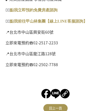
👉🏻
點
我
立即預約免費房
產
諮
詢
👉🏻
點我前往甲山林集團【線
上
LINE
客服諮詢
】
📍
台北市中山區興安街
60
號
立即來電預約
☎
02-2517-2233
📍
台北市中山區龍江路
128
號
立即來電預約
☎
02-2502-7788
回上一頁