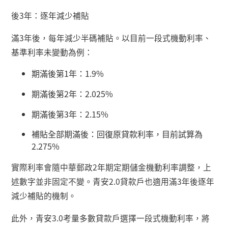
後
3
年：逐年減少補貼
滿
3
年後，每年減少半碼補貼。以目前一段式機動利率、
基準利率未變動為例：
期滿後第
1
年：
1.9%
期滿後第
2
年：
2.025%
期滿後第
3
年：
2.15%
補貼全部期滿後：回復原貸款利率，目前試算為
2.275%
實際利率會隨中華郵政
2
年期定期儲金機動利率調整，上
述數字並非固定不變。青安
2.0
貸款戶也適用滿
3
年後逐年
減少補貼的機制。
此外，青安
3.0
考量多數貸款戶選擇一段式機動利率，將