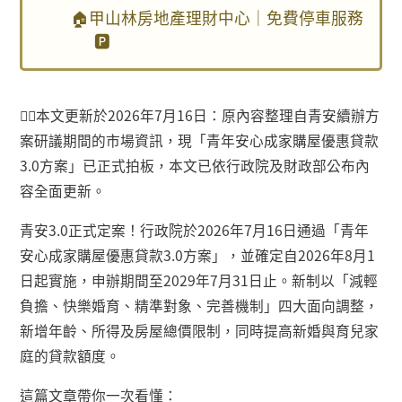
🏠甲山林房地產理財中心｜免費停車服務
🅿️
👉🏻
本文更新於
2026
年
7
月
16
日：原內容整理自青安續辦方
案研議期間的市場資訊，現「青年安心成家購屋優惠貸款
3.0
方案」已正式拍板，本文已依行政院及財政部公布內
容全面更新。
青安
3.0
正式定案！行政院於
2026
年
7
月
16
日通過「青年
安心成家購屋優惠貸款
3.0
方案」，並確定自
2026
年
8
月
1
日起實施，申辦期間至
2029
年
7
月
31
日止。新制以「減輕
負擔、快樂婚育、精準對象、完善機制」四大面向調整，
新增年齡、所得及房屋總價限制，同時提高新婚與育兒家
庭的貸款額度。
這篇文章帶你一次看懂：