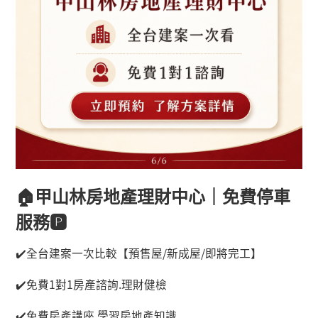
🏠
甲山林房地產理財中心｜免費停車
服務
🅿️
✔️
全台建案一次比較【預售屋
/
新成屋
/
即將完工】
✔️
免費
1
對
1
房產諮詢
.
理財健檢
✔️
免費房產講座 學習房地產知識