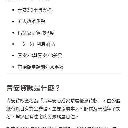
青安
3.0
申請資格
五大改革重點
婚育家庭貸款額度
「
3
＋
3
」利息補貼
青安
2.0
與青安
3.0
差異
首購族申請前注意事項
青安貸款是什麼？
青安貸款全名為「青年安心成家購屋優惠貸款」，由公股
銀行以自有資金辦理，主要協助本人、配偶及未成年子女
名下均無自有住宅的民眾購屋自住。