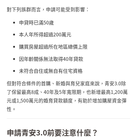
對下列族群而言，申請可能受到影響：
申貸時已滿
50
歲
本人年所得超過
200
萬元
購買房屋超過所在地區總價上限
因年齡關係無法取得
40
年貸款
未符合自住或無自有住宅資格
但對符合條件的首購、新婚與育兒家庭來說，青安
3.0
除
了保留最高
8
成、
40
年及
5
年寬限期，也新增最高
1,200
萬
元或
1,500
萬元的婚育貸款額度，有助於增加購屋資金彈
性。
申請青安
3.0
前要注意什麼？