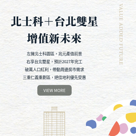
北士科＋台北雙星
增值新未來
左擁北士科園區，兆元產值前景
右享台北雙星，預計2027年完工
破萬人口紅利，帶動周邊房市需求
三重仁義重劃區，絕佳地利優先受惠
VIEW MORE