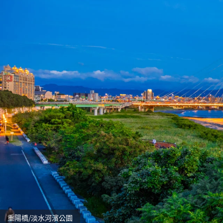
重陽橋/淡水河濱公園