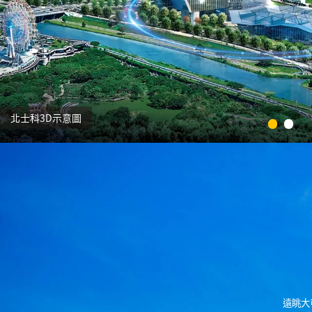
北士科3D示意圖
遠眺大