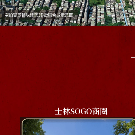
空拍實景輔以建築3D電腦合成示意圖
士林SOGO商圈