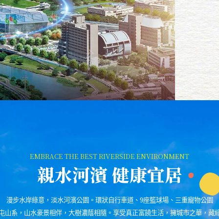
台北雙星示
親水河濱 健康宜居
漫步水岸綠意，淡水河濱公園。環狀自行車道、9座籃球場、三重寵物公園
屯山系，山水豪景相伴，大樹濃蔭相隨。享受真正富饒生活，擁城市之華，藏