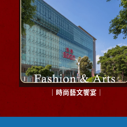
｜時尚藝文饗宴｜