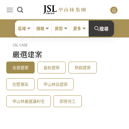
搜尋
區域
價格
房型
更多
JSL CASE
嚴選建案
全部建案
最新建案
熱銷建案
別墅專區
甲山林自建案
甲山林嚴選讓利宅
即將完工