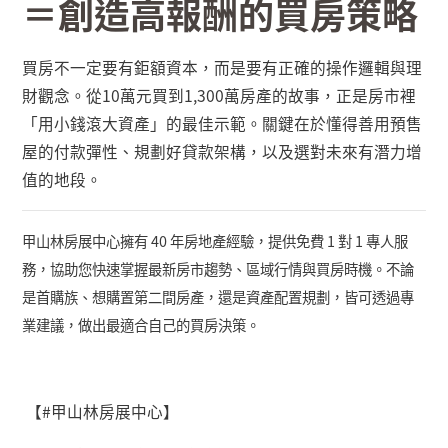
＝創造高報酬的買房策略
買房不一定要有鉅額資本，而是要有正確的操作邏輯與理
財觀念。從
10
萬元買到
1,300
萬房產的故事，正是房市裡
「用小錢滾大資產」的最佳示範。關鍵在於懂得善用預售
屋的付款彈性、規劃好貸款架構，以及選對未來有潛力增
值的地段。
甲山林房展中心擁有
40
年房地產經驗，提供免費
1
對
1
專人服
務，協助您快速掌握最新房市趨勢、區域行情與買房時機。不論
是首購族、想購置第二間房產，還是資產配置規劃，皆可透過專
業建議，做出最適合自己的買房決策。
【
#
甲山林房展中心】