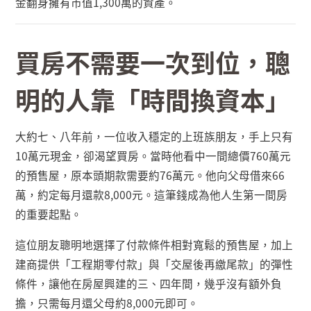
金翻身擁有市值
1,300
萬的資產。
買房不需要一次到位，聰
明的人靠「時間換資本」
大約七、八年前，一位收入穩定的上班族朋友，手上只有
10
萬元現金，卻渴望買房。當時他看中一間總價
760
萬元
的預售屋，原本頭期款需要約
76
萬元。他向父母借來
66
萬，約定每月還款
8,000
元。這筆錢成為他人生第一間房
的重要起點。
這位朋友聰明地選擇了付款條件相對寬鬆的預售屋，加上
建商提供「工程期零付款」與「交屋後再繳尾款」的彈性
條件，讓他在房屋興建的三、四年間，幾乎沒有額外負
擔，只需每月還父母約
8,000
元即可。