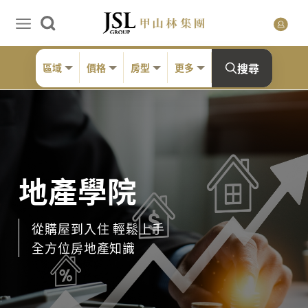
搜尋
區域
價格
房型
更多
地產學院
從購屋到入住 輕鬆上手
全方位房地產知識