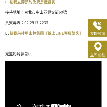
👉🏻
點我
立即預約免費房產
諮詢
接待地址：台北市中山區興安街
60
號
貴賓專線：
02-2517-2233
👉🏻
點我前往甲山林集團【線上
LINE
客服諮詢】
完整影片請見
👇🏻