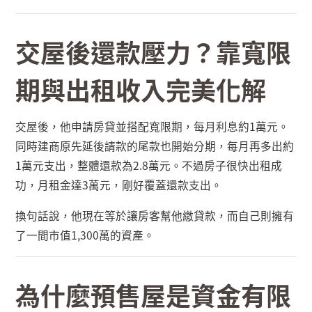
交屋後還款壓力？靠寬限
期與出租收入完美化解
交屋後，他申請房貸並搭配寬限期，每月利息約
1
萬元。
同時建商原先延後請款的尾款也開始分期，每月再多出約
1
萬元支出，整體還款為
2.8
萬元。不過房子很快出租成
功，月租金達
3
萬元，剛好覆蓋還款支出。
換句話說，他現在等於讓房客幫他繳貸款，而自己則擁有
了一間市值
1,300
萬的資產。
為什麼預售屋是資金有限