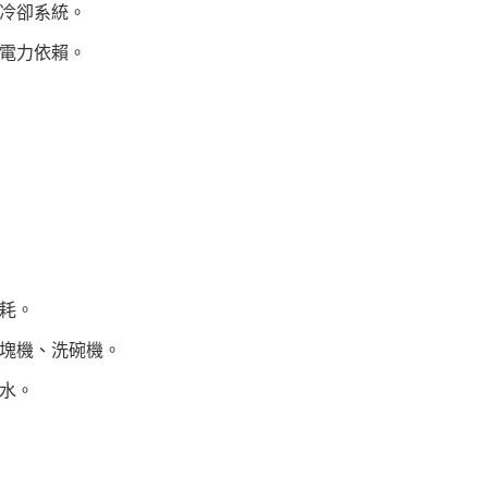
冷卻系統。
電力依賴。
耗。
塊機、洗碗機。
水。