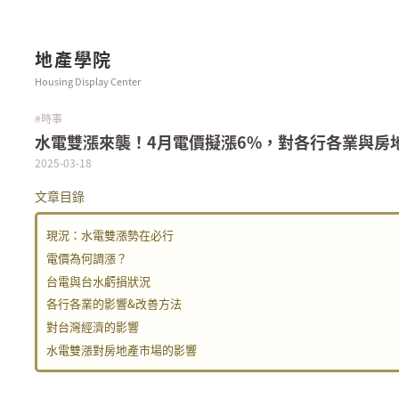
地產學院
Housing Display Center
#時事
水電雙漲來襲！4月電價擬漲6%，對各行各業與房
2025-03-18
文章目錄
現況：水電雙漲勢在必行
電價為何調漲？
台電與台水虧損狀況
各行各業的影響&改善方法
對台灣經濟的影響
水電雙漲對房地產市場的影響