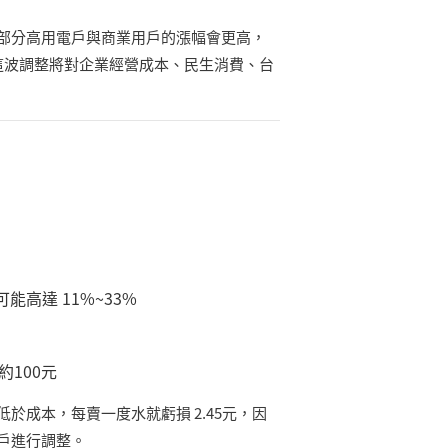
部分高用電戶與商業用戶的漲幅會更高，
這波調整將對企業經營成本、民生消費、台
可能高達
11%~33%
約
100
元
低於成本，每賣一度水就虧損
2.45
元，因
戶進行調整。