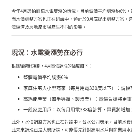
今年
4
月恐怕面臨水電雙漲的情況，目前電價平均調漲約
6%
，
而水價調整方案也正在研議中，預計於
3
月底提出調整方案。
灣經濟及房地產市場產生不同的影響。
現況：水電雙漲勢在必行
根據經濟部規劃，
4
月電價調漲的幅度如下：
整體電價平均調漲
6%
家庭住宅與小型商家（每月用電
330
度以下）：調幅
高耗能產業（如半導體、製造業）：電價負擔將更重
一般家庭用戶：以每月用電
338
度計算，電費將增加 
此外，水價調整方案也正在討論中，台水公司表示，目前水費
此未來調漲已是大勢所趨，可能優先針對高用水戶與商業用水