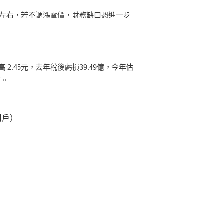
左右，若不調漲電價，財務缺口恐進一步
價高
2.45
元，去年稅後虧損
39.49
億，今年估
高。
用戶）