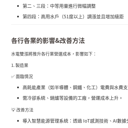
第二、三段：中等用量進行微幅調整
第四段：高用水戶（
51
度以上）調漲並且增加級距
各行各業的影響
&
改善方法
水電雙漲將推升各行業營運成本，影響如下：
1.
製造業
✅
面臨情況
高耗能產業（如半導體、鋼鐵、化工）電費與水費支
需冷卻系統、鍋爐等設備的工廠，營運成本上升。
💡
改善方法
導入智慧能源管理系統：透過
IoT
感測技術、
AI
數據