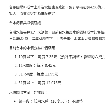
台電因燃料成本上升及電價凍漲政策，累計虧損超過
4200
億元
擴大，影響國家能源供應穩定。
台水虧損與漲價研議
台灣水價長達
31
年未調整，目前台水每度水的營運成本比售
再虧
59.34
億，造成財務赤字。且表未來供水成本只會越來越
目前台水的水價分為四個級距：
10
度以下：每度
7.35
元（預計不調整，影響約六成
11~30
度：每度
9.45
元
31~50
度：每度
11.55
元
51
度以上：每度
12.075
元
水價調漲方案可能採取：
第一段：低用水戶（
10
度以下）不調整