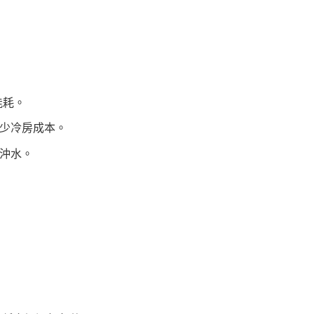
能耗。
少冷房成本。
沖水。