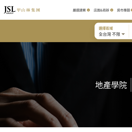
嚴選建案
店面&商辦
房市專題
選擇區域
全台灣 不限
地產學院