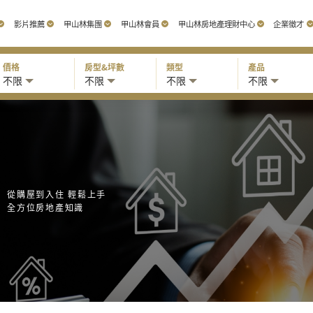
影片推薦
甲山林集團
甲山林會員
甲山林房地產理財中心
企業徵才
價格
房型&坪數
類型
產品
不限
不限
不限
不限
從購屋到入住 輕鬆上手
全方位房地產知識