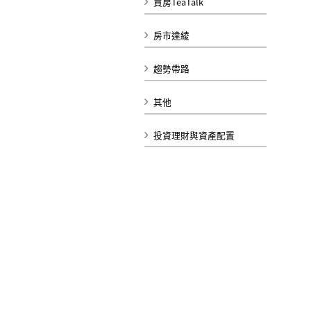
買房TeaTalk
房市達綾
趨勢帶路
其他
投資理財與資產配置