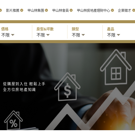
影片推薦
甲山林集團
甲山林會員
甲山林房地產理財中心
企業徵才
價格
房型&坪數
類型
產品
不限
不限
不限
不限
從購屋到入住 輕鬆上手
全方位房地產知識