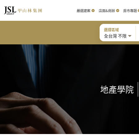
嚴選建案
店面&商辦
房市專題
選擇區域
全台灣 不限
地產學院