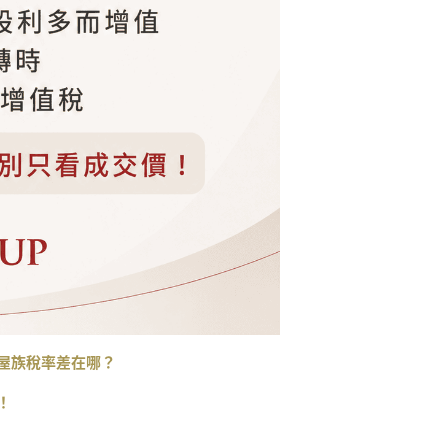
多屋族稅率差在哪？
！