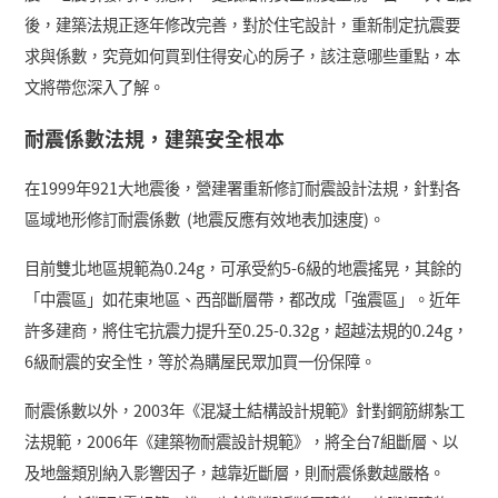
後，建築法規正逐年修改完善，
對於住宅設計，重新制定抗震要
求與係數，
究竟如何買到住得安心的房子，該注意哪些重點，本
文將帶您深入了解。
耐震係數法規，建築安全根本
在
1999
年
921
大地震後，營建署重新修訂耐震設計法規，針對各
區域地形修訂耐震係數
(
地震反應有效地表加速度
)。
目前雙北地區規範為
0.24g
，可承受約
5-6
級的地震搖晃，其餘的
「中震區」如花東地區、西部斷層帶，都改成「強震區」
。近年
許多建商，將住宅抗震力提升至
0.25-0.32g
，超越法規的
0.24g，
6級耐震的安全性
，等於為購屋民眾加買一份保障。
耐震係數以外，
2003
年《混凝土結構設計規範》針對鋼筋綁紮工
法規範，
2006
年《建築物耐震設計規範》，將全台
7
組斷層、以
及地盤類別納入影響因子，越靠近斷層，則耐震係數越嚴格。