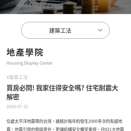
建築工法
地產學院
Housing Display Center
#建築工法
買房必問! 我家住得安全嗎? 住宅耐震大
解密
2024-07-31
位處太平洋地震帶的台灣，據統計每年約發生
2000
多次的有感地
震，
地震引發的倒塌意外，更讓結構安全備受重視，
自
921
大地震