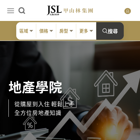
搜尋
區域
價格
房型
更多
地產學院
從購屋到入住 輕鬆上手
全方位房地產知識