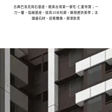
古典巴洛克崗石基座，媲美台灣第一豪宅-仁愛帝寶；一
刀一鑿，弧線基座、拔高10米柱廊，展現連拱美學；法
國邊石材、迎賓雕像，鄰里欽羨