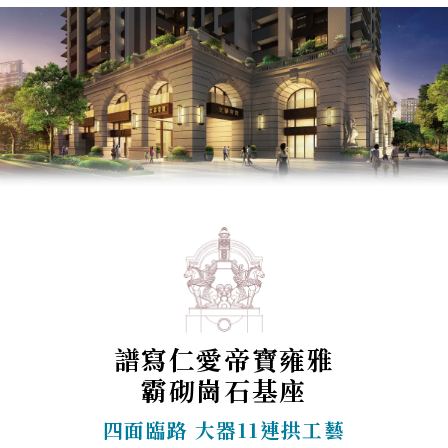
譜寫仁愛帝寶雍雅
霸砌崗石基座
四面臨路 大器11連拱工藝