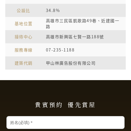
公設比
34.8%
高雄市三民區凱歌路49巷、近建國一
基地位置
路
接待中心
高雄市新興區七賢一路188號
服務專線
07-235-1188
建築代銷
甲山林廣告股份有限公司
貴賓預約
優先賞屋