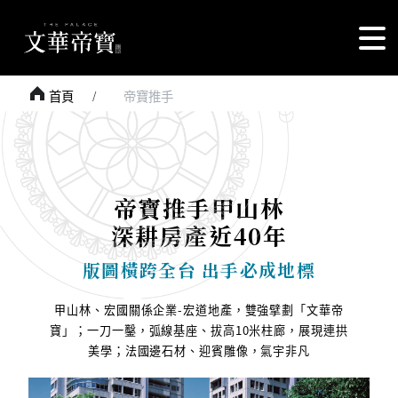
首頁
帝寶推手
3D外觀透視參考圖
帝寶推手甲山林
深耕房產近40年
版圖橫跨全台 出手必成地標
甲山林、宏國關係企業-宏道地產，雙強擘劃「文華帝
寶」；一刀一鑿，弧線基座、拔高10米柱廊，展現連拱
美學；法國邊石材、迎賓雕像，氣宇非凡