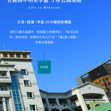
Life in Midtown
百貨+捷運+學區 10分鐘頂級機能
優先入籍五福國中、凱旋國小資優學區；「新京站百
貨」散步就到；近擁文化中心O7站，1鐵2捷１輕軌，
密集交通路網
MORE