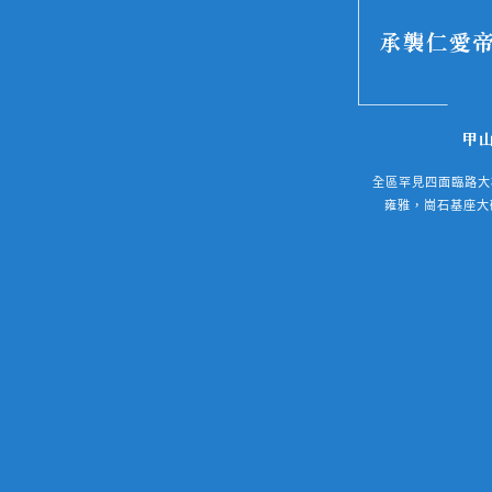
承襲仁愛帝
甲山
全區罕見四面臨路大
雍雅，崗石基座大