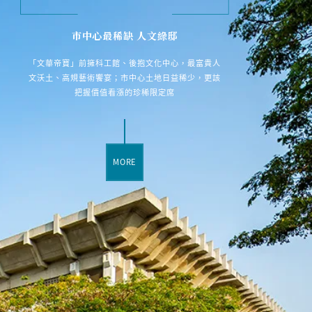
市中心最稀缺 人文綠邸
「文華帝寶」前擁科工館、後抱文化中心，最富貴人
文沃土、高規藝術饗宴；市中心土地日益稀少，更該
把握價值看漲的珍稀限定席
MORE