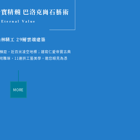
寶精髓 巴洛克崗石藝術
Eternal Value
林精工 29層雲端建築
棟距，近百米凌空地標；譜寫仁愛帝寶古典
砌雕琢，11連拱工藝美學，邀您眼見為憑
MORE