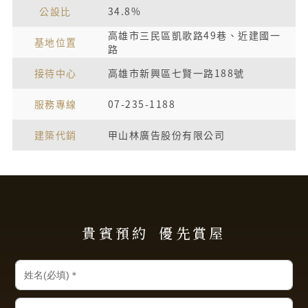
公設比
34.8%
高雄市三民區凱歌路49巷、近建國一
基地位置
路
接待中心
高雄市新興區七賢一路188號
服務專線
07-235-1188
建築代銷
甲山林廣告股份有限公司
貴賓預約
優先賞屋