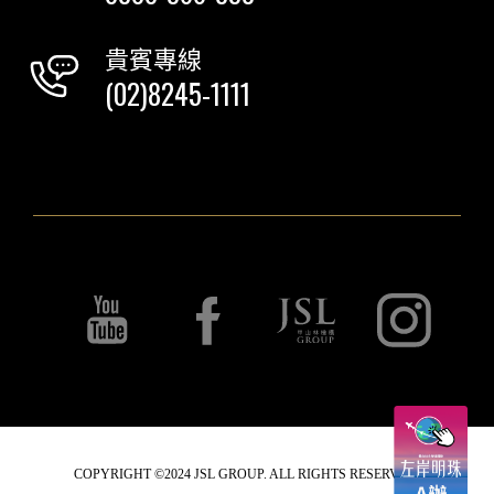
貴賓專線
(02)8245-1111
COPYRIGHT ©2024 JSL GROUP. ALL RIGHTS RESERVED.