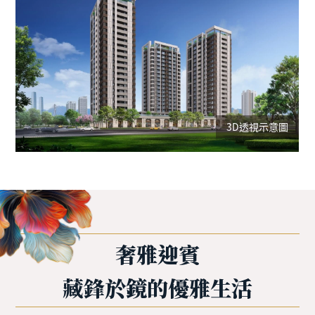
3D透視示意圖
奢雅迎賓
藏鋒於鏡的優雅生活