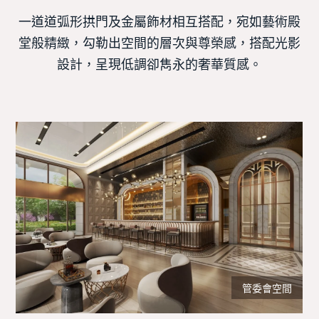
一道道弧形拱門及金屬飾材相互搭配，宛如藝術殿
堂般精緻，勾勒出空間的層次與尊榮感，搭配光影
設計，呈現低調卻雋永的奢華質感。
管委會空間