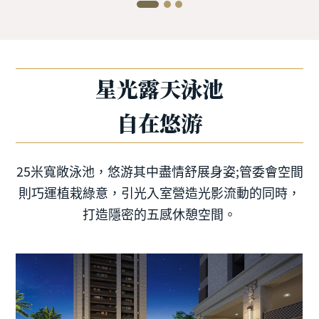
星光露天泳池
自在悠游
25米寬敞泳池，悠游其中盡情舒展身姿;管委會空間
則巧運植栽綠意，引光入室營造光影流動的同時，
打造隱密的五感休憩空間。