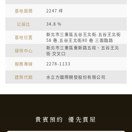
基地面積
2247 坪
公設比
34.8 %
新北市三重區五谷王北街.五谷王北街
基地位置
58 巷.五谷王北街80 巷 三面臨路
新北市三重區重新路五段、五谷王北
接待中心
街 交叉口
服務專線
2278-1133
建築代銷
水立方國際開發股份有限公司
貴賓預約
優先賞屋