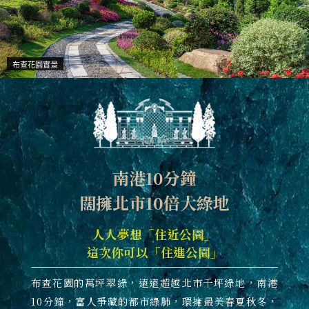
布查花園實景
南港10分鐘
闊擁北市10倍大綠地
人人夢想「住近公園」
這次你可以「住進公園」
布查花園的萬坪翠綠，遠遠超越北市千坪綠地，南港
10分鐘，富人爭藏的都市綠肺，環擁最美春夏秋冬，