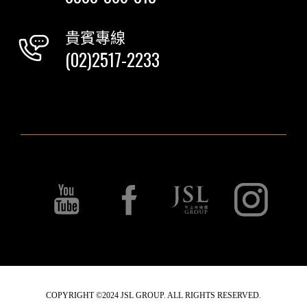
貴賓專線
(02)2517-2233
COPYRIGHT ©2024 JSL GROUP. ALL RIGHTS RESERVED.