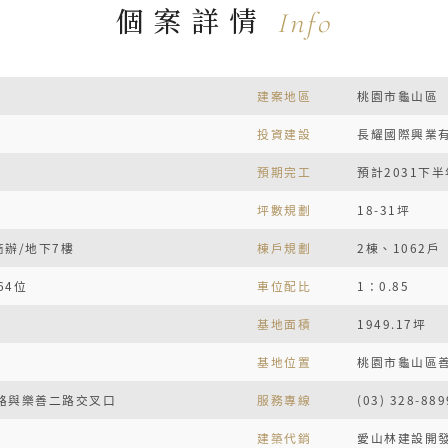
個案詳情
Info
建案地區
桃園市龜山區
投資建設
長耀國際興業
預期完工
預計2031下半
坪數規劃
18-31坪
商辦/地下7樓
棟戶規劃
2棟、1062戶
64位
車位配比
1：0.85
基地面積
1949.17坪
基地位置
桃園市龜山區善
路與樂善二路交叉口
服務專線
(03) 328-889
建築代銷
愛山林建設開