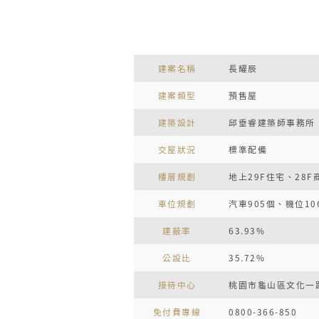
建案名稱
長耀辰
建案類型
預售屋
建築設計
邱垂睿建築師事務所
交屋狀況
標準配備
樓層規劃
地上29F住宅、28F
車位規劃
汽車905個、機位10
建蔽率
63.93%
公設比
35.72%
接待中心
桃園市龜山區文化一
免付費專線
0800-366-850