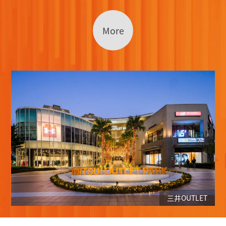
More
三井OUTLET