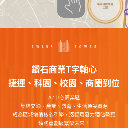
鑽石商業T字軸心
捷運、科園、校園、商圈到位
A7中心商業區
集結交通、產業、教育、生活頂尖資源
成為區域增值核心引擎，漲幅爆發力獨佔鰲頭
領跑重劃區繁榮未來！