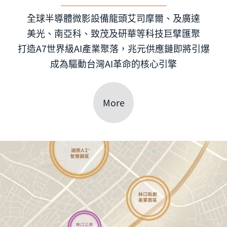
全球半導體微影設備龍頭艾司摩爾、及廣達
美光、南亞科、致茂及研華等科技巨擘匯聚
打造A7世界級AI產業聚落，兆元供應鏈即將引爆
成為驅動台灣AI革命的核心引擎
More