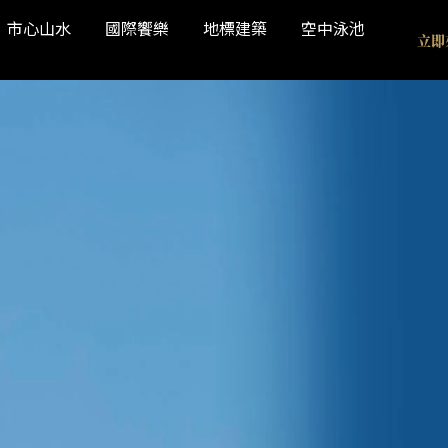
市心山水
國際饗樂
地標建築
空中泳池
立即
1
/
6