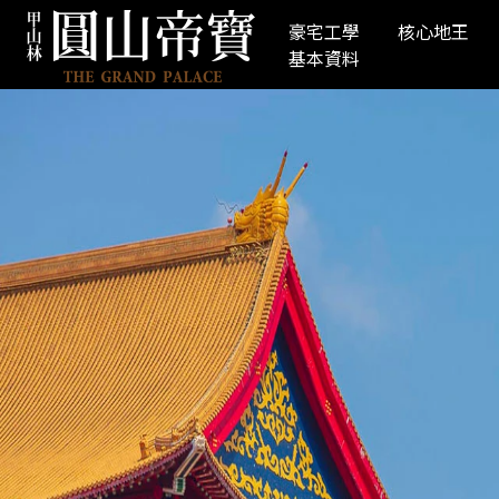
空拍實景輔以建築外觀透視示意
豪宅工學
核心地王
基本資料