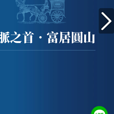
脈之首．富居圓山