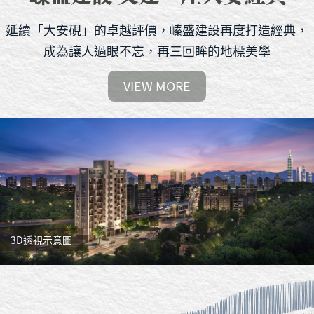
延續「大安硯」的卓越評價，𡻈盛建設再度打造經典，
成為讓人過眼不忘，再三回眸的地標美學
VIEW MORE
3D透視示意圖