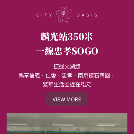
麟光站350米
一線忠孝SOGO
捷運文湖線
暢享信義、仁愛、忠孝、南京鑽石商圈，
繁華生活圈近在咫尺
VIEW MORE