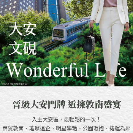
晉級大安門牌 近擁敦南盛宴
入主大安區，最輕鬆的一次！
商貿敦南、璀璨遠企、明星學籍、公園環抱、捷運為鄰