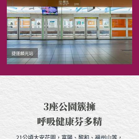
捷運麟光站
3座公園簇擁
呼吸健康芬多精
21公頃大安花園，富陽、黎和、福州山等，