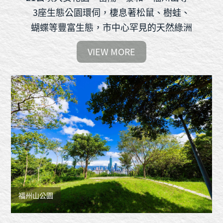
3座生態公園環伺，棲息著松鼠、樹蛙、
蝴蝶等豐富生態，市中心罕見的天然綠洲
VIEW MORE
福州山公園