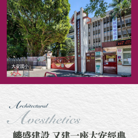
大安國小
𡻈盛建設 又建一座大安經典