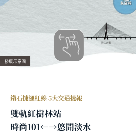
發展示意圖
鑽石捷運紅線 5大交通捷報
雙軌紅樹林站
時尚101←→悠閒淡水