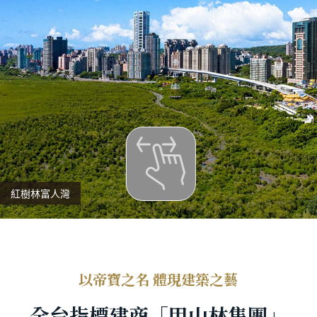
紅樹林富人灣
以帝寶之名 體現建築之藝
全台指標建商「甲山林集團」