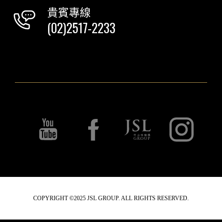
貴賓專線
(02)2517-2233
COPYRIGHT ©2025 JSL GROUP. ALL RIGHTS RESERVED.