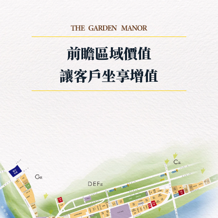
前瞻區域價值
讓客戶坐享增值