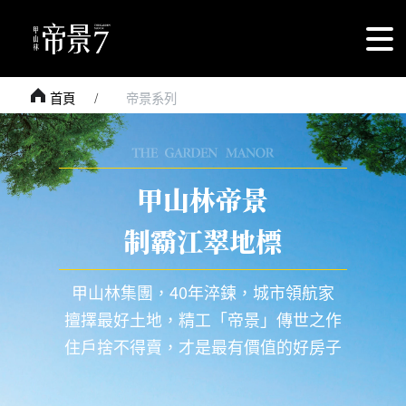
首頁
帝景系列
甲山林帝景
制霸江翠地標
甲山林集團，40年淬鍊，城市領航家
擅擇最好土地，精工「帝景」傳世之作
住戶捨不得賣，才是最有價值的好房子