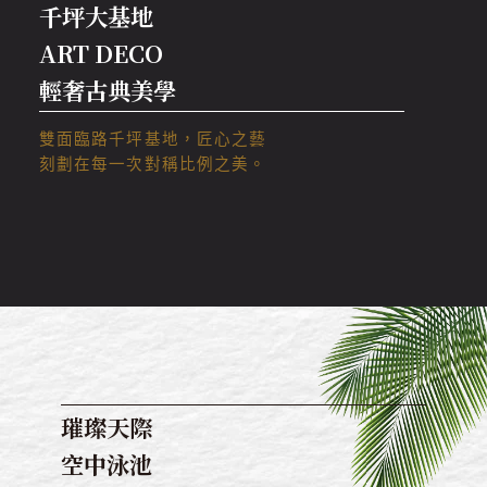
千坪大基地
ART DECO
輕奢古典美學
雙面臨路千坪基地，匠心之藝
刻劃在每一次對稱比例之美。
璀璨天際
空中泳池