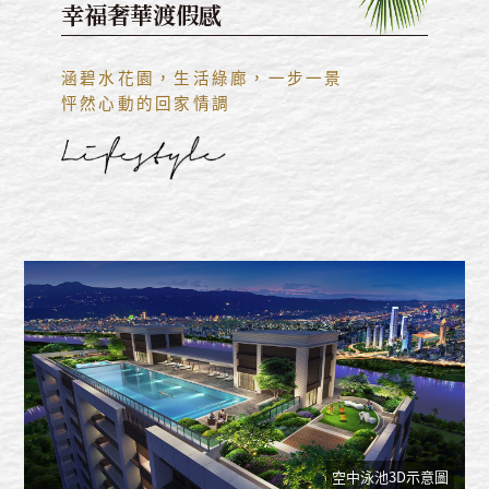
幸福奢華渡假感
涵碧水花園，生活綠廊，一步一景
怦然心動的回家情調
空中泳池3D示意圖