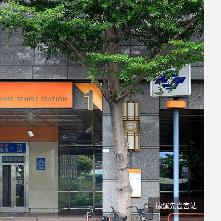
捷運先嗇宮站