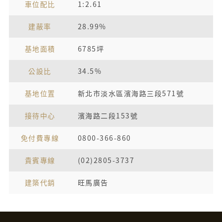
車位配比
1:2.61
建蔽率
28.99%
基地面積
6785坪
公設比
34.5%
基地位置
新北市淡水區濱海路三段571號
接待中心
濱海路二段153號
免付費專線
0800-366-860
貴賓專線
(02)2805-3737
建築代銷
旺馬廣告