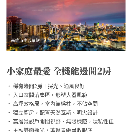
高雄市中心景緻
小家庭最愛 全機能邊間2房
• 稀有邊間2房！採光、通風良好
• 入口玄關落塵區，形塑大器風範
• 高坪效格局，室內無樑柱，不佔空間
• 獨立廚房，配置天然瓦斯、明火設計
• 高層景觀戶開闊視野、無限棟距，隱私性佳
• 主臥雙面採光，璀璨景緻盡收眼底