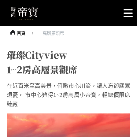
首頁
高層景觀席
璀璨Cityview
1~2房高層景觀席
在近百米至高美景，俯瞰市心川流，讓人忘卻塵囂
煩憂， 市中心難得1~2房高層小帝寶，輕總價限席
臻藏