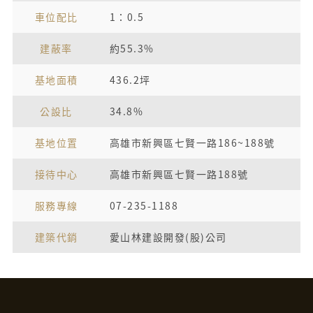
車位配比
1：0.5
建蔽率
約55.3%
基地面積
436.2坪
公設比
34.8%
基地位置
高雄市新興區七賢一路186~188號
接待中心
高雄市新興區七賢一路188號
服務專線
07-235-1188
建築代銷
愛山林建設開發(股)公司