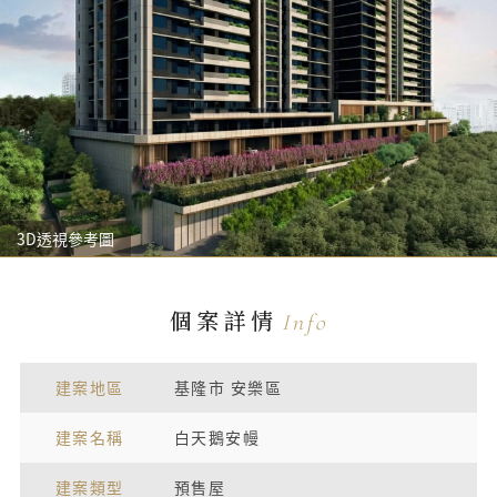
3D透視參考圖
個案詳情
Info
建案地區
基隆市 安樂區
建案名稱
白天鵝安幔
建案類型
預售屋