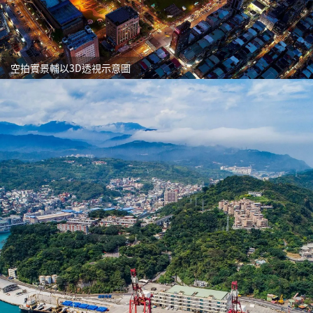
空拍實景輔以3D透視示意圖