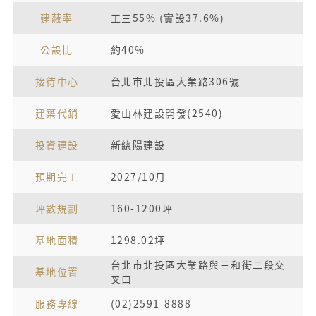
建蔽率
工三55% (實設37.6%)
公設比
約40%
接待中心
台北市北投區大業路306號
建築代銷
愛山林建設開發(2540)
投資建設
新總陽建設
預期完工
2027/10月
坪數規劃
160-1200坪
基地面積
1298.02坪
台北市北投區大業路與三和街二段交
基地位置
叉口
服務專線
(02)2591-8888