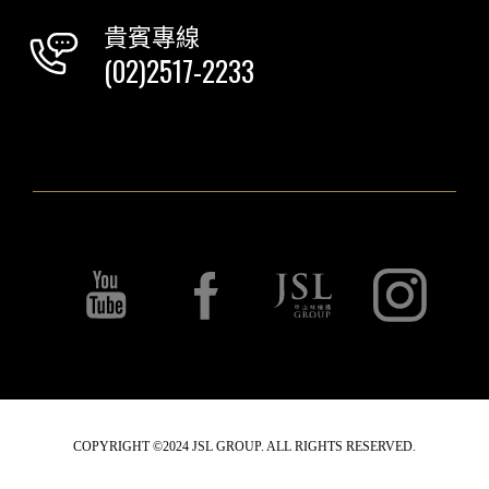
貴賓專線
(02)2517-2233
COPYRIGHT ©2024 JSL GROUP. ALL RIGHTS RESERVED.