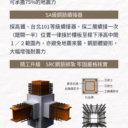
可承擔75%的地震力
SA級鋼筋續接器
採高鐵、台北101等級續接器，採二層續接一次
（錯開一半）位置一律接於樓板至樑下淨高中間
１／２範圍內，亦避免地震來襲，鋼筋體變形，
大幅增強耐震力
精工升級 SRC鋼筋綁紮 牢固嚴格核實