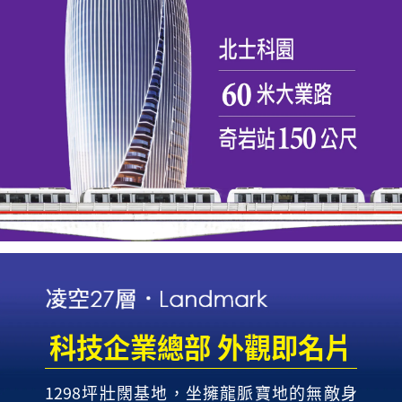
科技企業總部 外觀即名片
1298坪壯闊基地，坐擁龍脈寶地的無敵身