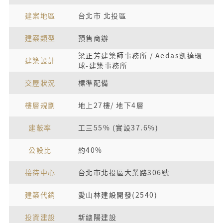
建案地區
台北市 北投區
建案類型
預售商辦
梁正芳建築師事務所 / Aedas凱達環
建築設計
球-建築事務所
交屋狀況
標準配備
樓層規劃
地上27樓/ 地下4層
建蔽率
工三55% (實設37.6%)
公設比
約40%
接待中心
台北市北投區大業路306號
建築代銷
愛山林建設開發(2540)
投資建設
新總陽建設