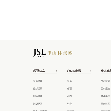
嚴選建案
店面&商辦
房市專
全部建案
全部
房市新聞
最新建案
店面
房市講座
熱銷建案
商辦
地產學院
別墅專區
科辦
房市熱區