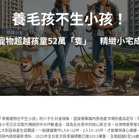
「寧養
寵物
也不生小孩」的
少子化
社會現象，直接衝擊國內房地產市場的產品定位。
緻
小宅
已正式取代傳統的中大坪數產品，成為全台房市的核心新主流。台灣物管學會
大則容易產生孤獨感，一般建議實坪1人8~12坪、2人15~25坪，才能確保身心健康
內政部最新資料，2025年全台家犬與家貓總數已達320.5萬隻，全面超越0至14歲