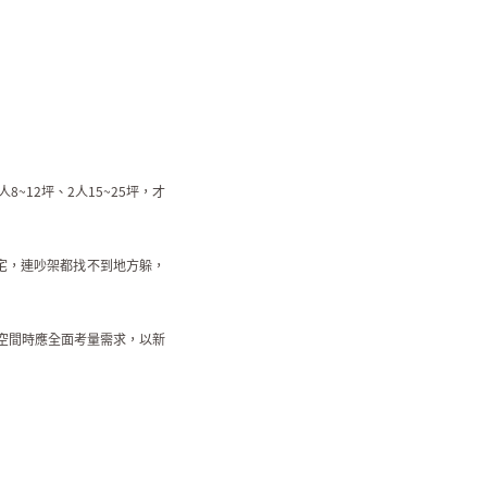
12坪、2人15~25坪，才
宅，連吵架都找不到地方躲，
空間時應全面考量需求，以新