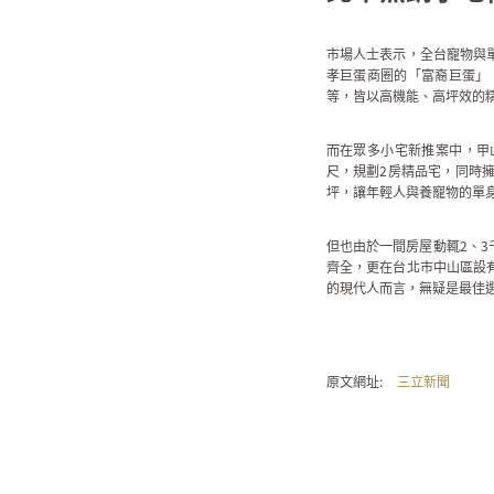
市場人士表示，全台寵物與
孝巨蛋商圈的「富裔巨蛋」
等，皆以高機能、高坪效的
而在眾多小宅新推案中，甲
尺，規劃2房精品宅，同時
坪，讓年輕人與養寵物的單
但也由於一間房屋動輒2、
齊全，更在台北市中山區設
的現代人而言，無疑是最佳
原文網址:
三立新聞