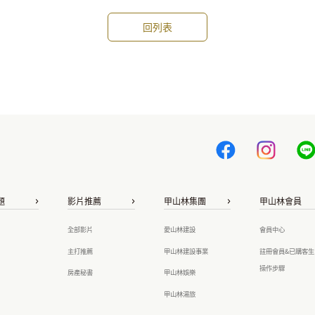
回列表
題
影片推薦
甲山林集團
甲山林會員
全部影片
愛山林建設
會員中心
主打推薦
甲山林建設事業
註冊會員&已購客生
操作步驟
房產秘書
甲山林娛樂
甲山林湯旅