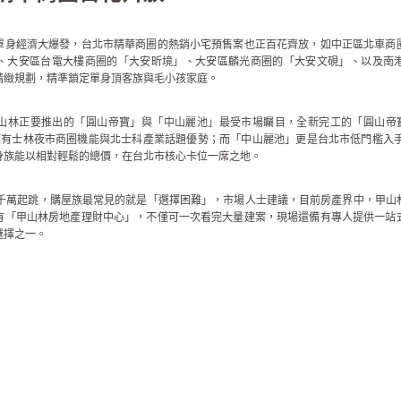
單身經濟大爆發，台北市精華商圈的熱銷小宅預售案也正百花齊放，如中正區北車商
、大安區台電大樓商圈的「大安昕境」、大安區麟光商圈的「大安文硯」、以及南
精緻規劃，精準鎖定單身頂客族與毛小孩家庭。
山林正要推出的「
圓山帝寶
」與「
中山麗池
」最受市場矚目，全新完工的「圓山帝寶
擁有士林夜市商圈機能與北士科產業話題優勢；而「中山麗池」更是台北市低門檻入手
身族能以相對輕鬆的總價，在台北市核心卡位一席之地。
3千萬起跳，購屋族最常見的就是「選擇困難」，市場人士建議，目前房產界中，甲山
有「甲山林房地產理財中心」，不僅可一次看完大量建案，現場還備有專人提供一站
選擇之一。