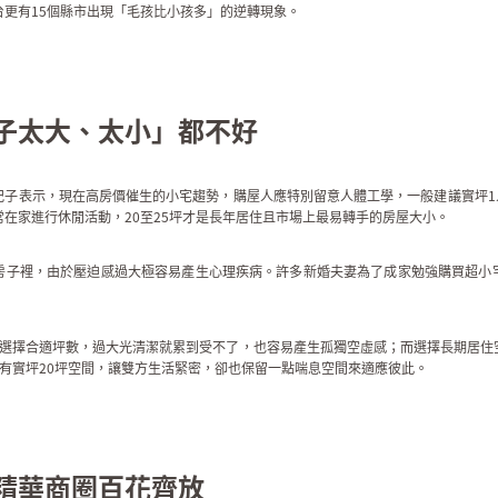
全台更有15個縣市出現「毛孩比小孩多」的逆轉現象。
子太大、太小」都不好
子表示，現在高房價催生的小宅趨勢，購屋人應特別留意人體工學，一般建議實坪1人8~
在家進行休閒活動，20至25坪才是長年居住且市場上最易轉手的房屋大小。
房子裡，由於壓迫感過大極容易產生心理疾病。許多新婚夫妻為了成家勉強購買超小
應選擇合適坪數，過大光清潔就累到受不了，也容易產生孤獨空虛感；而選擇長期居住
有實坪20坪空間，讓雙方生活緊密，卻也保留一點喘息空間來適應彼此。
精華商圈百花齊放