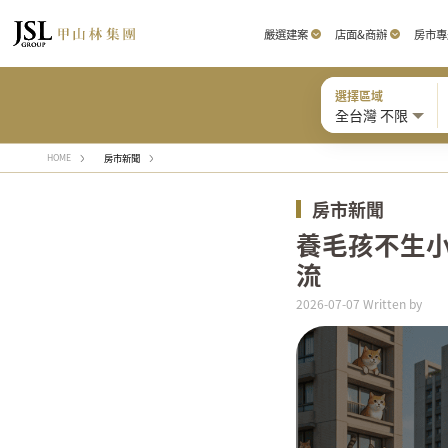
嚴選建案
店面&商辦
房市專
選擇區域
全台灣 不限
房市新聞
HOME
房市新聞
養毛孩不生小
流
2026-07-07 Written by