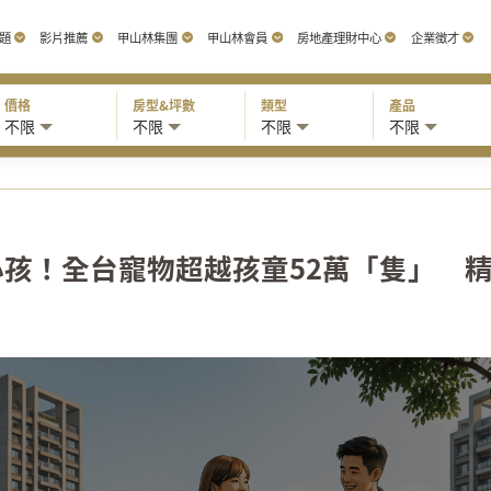
題
影片推薦
甲山林集團
甲山林會員
房地產理財中心
企業徵才
價格
房型&坪數
類型
產品
不限
不限
不限
不限
孩！全台寵物超越孩童52萬「隻」 