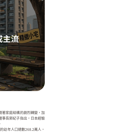
隨著家庭結構的劇烈轉變，加
理事長
郭紀子
指出，日本經驗
。
的幼年人口總數268.2萬人，