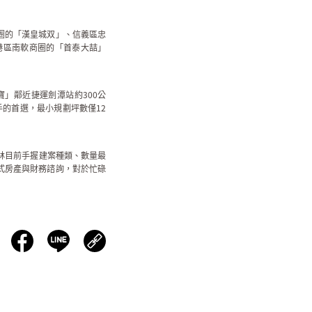
圈的「漢皇城双」、信義區忠
港區南軟商圈的「首泰大喆」
」鄰近捷運劍潭站約300公
的首選，最小規劃坪數僅12
林目前手握建案種類、數量最
式房產與財務諮詢，對於忙碌